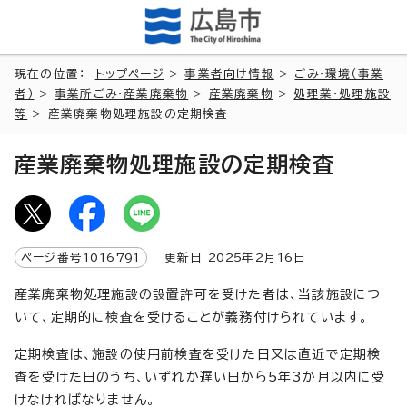
現在の位置：
トップページ
>
事業者向け情報
>
ごみ・環境（事業
者）
>
事業所ごみ・産業廃棄物
>
産業廃棄物
>
処理業・処理施設
等
> 産業廃棄物処理施設の定期検査
産業廃棄物処理施設の定期検査
ページ番号
1016791
更新日
2025
年2月
16
日
産業廃棄物処理施設の設置許可を受けた者は、当該施設につ
いて、定期的に検査を受けることが義務付けられています。
定期検査は、施設の使用前検査を受けた日又は直近で定期検
査を受けた日のうち、いずれか遅い日から5年3か月以内に受
けなければなりません。