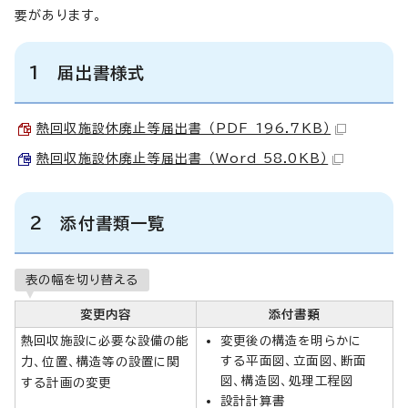
要があります。
1 届出書様式
熱回収施設休廃止等届出書 （PDF 196.7KB）
熱回収施設休廃止等届出書 （Word 58.0KB）
2 添付書類一覧
表の幅を切り替える
変更内容
添付書類
熱回収施設に必要な設備の能
変更後の構造を明らかに
する平面図、立面図、断面
力、位置、構造等の設置に関
図、構造図、処理工程図
する計画の変更
設計計算書