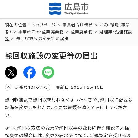
現在の位置：
トップページ
>
事業者向け情報
>
ごみ・環境（事業
者）
>
事業所ごみ・産業廃棄物
>
産業廃棄物
>
処理業・処理施設
等
> 熱回収施設の変更等の届出
熱回収施設の変更等の届出
ページ番号
1016793
更新日
2025
年2月
16
日
熱回収施設で熱回収を行わなくなったときや、熱回収に必要な
設備を変更したときは、必要な書類を添えて届け出てくださ
い。
なお、熱回収方法の変更や熱回収率の変化に伴う施設の大幅
な変更の場合には、変更の届出ではなく、新規認定を受ける必