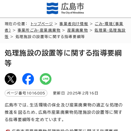
現在の位置：
トップページ
>
事業者向け情報
>
ごみ・環境（事業
者）
>
事業所ごみ・産業廃棄物
>
産業廃棄物
>
処理業・処理施設
等
> 処理施設の設置等に関する指導要綱等
処理施設の設置等に関する指導要綱
等
ページ番号
1016805
更新日
2025
年2月
16
日
広島市では、生活環境の保全及び産業廃棄物の適正な処理の
推進を図るため、広島市産業廃棄物処理施設の設置等に関す
る指導要綱等を定めています。