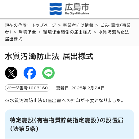
現在の位置：
トップページ
>
事業者向け情報
>
ごみ・環境（事業
者）
>
環境保全
>
環境保全関係の届出様式
> 水質汚濁防止法
届出様式
水質汚濁防止法 届出様式
ページ番号
1003160
更新日
2025
年2月
24
日
※水質汚濁防止法の届出書への押印が不要となりました。
特定施設(有害物質貯蔵指定施設)の設置届
(法第5条)