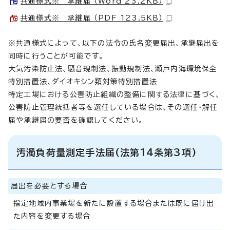
共通様式※ 承継届 （Word 23.2KB）
共通様式※ 承継届 （PDF 123.5KB）
※共通様式によって、以下の法令の氏名変更届出、承継届出を
同時に行うことが可能です。
大気汚染防止法、騒音規制法、振動規制法、瀬戸内海環境保全
特別措置法、ダイオキシン類対策特別措置法
特定工場における公害防止組織の整備に関する法律に基づく、
公害防止管理統括者等を選任している場合は、その選任・解任
届や承継届の要否を確認してください。
汚濁負荷量測定手法届(法第14条第3項)
届出を必要とする場合
指定地域内事業場を新たに設置する場合または既に届け出
た内容を変更する場合