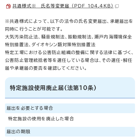
共通様式※ 氏名等変更届 （PDF 104.4KB）
※共通様式によって、以下の法令の氏名変更届出、承継届出を
同時に行うことが可能です。
大気汚染防止法、騒音規制法、振動規制法、瀬戸内海環境保全
特別措置法、ダイオキシン類対策特別措置法
特定工場における公害防止組織の整備に関する法律に基づく、
公害防止管理統括者等を選任している場合は、その選任・解任
届や承継届の要否を確認してください。
特定施設使用廃止届(法第10条)
届出を必要とする場合
特定施設の使用を廃止した場合
届出の期限