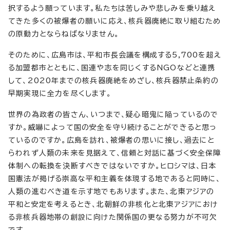
択するよう願っています。私たちは苦しみや悲しみを乗り越え
てきた多くの被爆者の願いに応え、核兵器廃絶に取り組むため
の原動力とならねばなりません。
そのために、広島市は、平和市長会議を構成する5,700を超え
る加盟都市とともに、国連や志を同じくするNGOなどと連携
して、2020年までの核兵器廃絶をめざし、核兵器禁止条約の
早期実現に全力を尽くします。
世界の為政者の皆さん、いつまで、疑心暗鬼に陥っているので
すか。威嚇によって国の安全を守り続けることができると思っ
ているのですか。広島を訪れ、被爆者の思いに接し、過去にと
らわれず人類の未来を見据えて、信頼と対話に基づく安全保障
体制への転換を決断すべきではないですか。ヒロシマは、日本
国憲法が掲げる崇高な平和主義を体現する地であると同時に、
人類の進むべき道を示す地でもあります。また、北東アジアの
平和と安定を考えるとき、北朝鮮の非核化と北東アジアにおけ
る非核兵器地帯の創設に向けた関係国の更なる努力が不可欠
です。