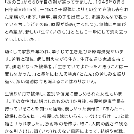
「あの日」から68年目の朝が巡ってきました。1945年8月6
日午前8時15分、一発の原子爆弾によりその全てを消し去られ
た家族がいます。「無事、男の子を出産して、家族みんなで祝っ
ているちょうどその時、原爆が炸裂(さくれつ)。無情にも喜び
と希望が、新しい『生命(いのち)』とともに一瞬にして消え去っ
てしまいました。」
幼くして家族を奪われ、辛うじて生き延びた原爆孤児がいま
す。苦難と孤独、病に耐えながら生き、生涯を通じ家族を持て
ず、孤老となった被爆者。「生きていてよかったと思うことは一
度もなかった。」と長年にわたる塗炭(とたん)の苦しみを振り
返り、深い傷跡は今も消えることはありません。
生後8か月で被爆し、差別や偏見に苦しめられた女性もいま
す。その女性は結婚はしたものの1か月後、被爆者健康手帳を
持っていることを知った途端、優しかった義母に「『あんたー、
被爆しとるんねー、被爆した嫁はいらん、すぐ出て行けー。』と離
婚させられました。」放射線の恐怖は、時に、人間の醜さや残忍
さを引き出し、謂(いわ)れのない風評によって、結婚や就職、