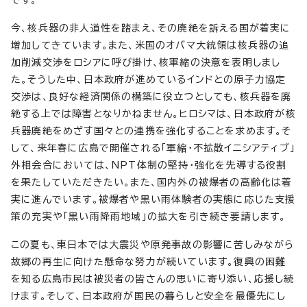
今、核兵器の非人道性を踏まえ、その廃絶を訴える国が着実に
増加してきています。また、米国のオバマ大統領は核兵器の追
加削減交渉をロシアに呼び掛け、核軍縮の決意を表明しまし
た。そうした中、日本政府が進めているインドとの原子力協定
交渉は、良好な経済関係の構築に役立つとしても、核兵器を廃
絶する上では障害となりかねません。ヒロシマは、日本政府が核
兵器廃絶をめざす国々との連携を強化することを求めます。そ
して、来年春に広島で開催される「軍縮・不拡散イニシアティブ」
外相会合においては、NPT体制の堅持・強化を先導する役割
を果たしていただきたい。また、国内外の被爆者の高齢化は着
実に進んでいます。被爆者や黒い雨体験者の実態に応じた支援
策の充実や「黒い雨降雨地域」の拡大を引き続き要請します。
この夏も、東日本では大震災や原発事故の影響に苦しみながら
故郷の再生に向けた懸命な努力が続いています。復興の困難
を知る広島市民は被災者の皆さんの思いに寄り添い、応援し続
けます。そして、日本政府が国民の暮らしと安全を最優先にし