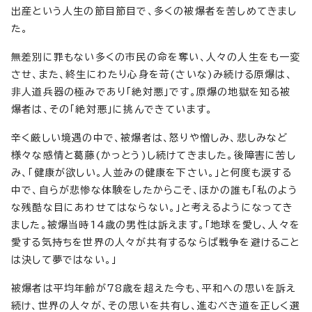
出産という人生の節目節目で、多くの被爆者を苦しめてきまし
た。
無差別に罪もない多くの市民の命を奪い、人々の人生をも一変
させ、また、終生にわたり心身を苛(さいな)み続ける原爆は、
非人道兵器の極みであり「絶対悪」です。原爆の地獄を知る被
爆者は、その「絶対悪」に挑んできています。
辛く厳しい境遇の中で、被爆者は、怒りや憎しみ、悲しみなど
様々な感情と葛藤(かっとう)し続けてきました。後障害に苦し
み、「健康が欲しい。人並みの健康を下さい。」と何度も涙する
中で、自らが悲惨な体験をしたからこそ、ほかの誰も「私のよう
な残酷な目にあわせてはならない。」と考えるようになってき
ました。被爆当時14歳の男性は訴えます。「地球を愛し、人々を
愛する気持ちを世界の人々が共有するならば戦争を避けること
は決して夢ではない。」
被爆者は平均年齢が78歳を超えた今も、平和への思いを訴え
続け、世界の人々が、その思いを共有し、進むべき道を正しく選