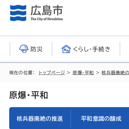
防災
くらし・手続き
現在の位置：
トップページ
>
原爆・平和
>
核兵器廃絶
原爆・平和
核兵器廃絶の推進
平和意識の醸成