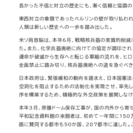
長かった不信と対立の歴史にも、漸く信頼と協調の
東西対立の象徴であったベルリンの壁が取り払われ
人類は新しい歴史への一歩を踏み出した。
米ソ両首脳は、本年6月、戦略核兵器の実質的削減
た。また、化学兵器廃絶に向けての協定が調印され
運命が破滅から生存へと転じる軍縮の流れを、ヒロ
全面禁止に踏み切り、核兵器廃絶への道を急ぐべ
日本政府は、緊張緩和の動向を踏まえ、日本国憲法
空洞化を阻止するための法制化を実現させ、率先し
序を構築するため、積極的な外交政策を展開しなけ
本年3月、原爆ドーム保存工事が、国の内外から寄
平和記念資料館の来館者は、初めて一年間に150
画に賛同する都市も50か国、287都市に達した