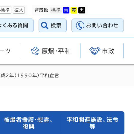
標準
拡大
背景色
よくある質問
検索
お問い合わせ
ーツ
原爆・平和
市政
平成2年（1990年）平和宣言
被爆者援護・慰霊、
平和関連施設、法令
復興
等