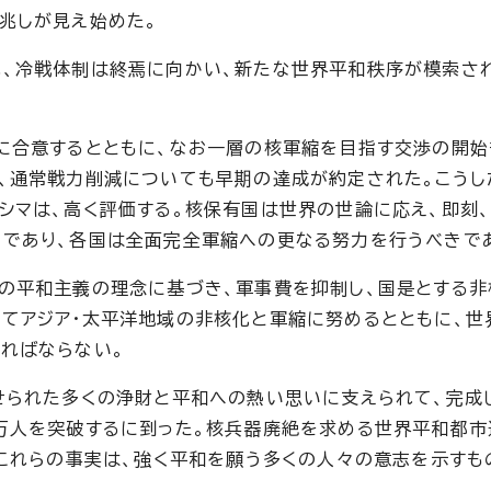
兆しが見え始めた。
、冷戦体制は終焉に向かい、新たな世界平和秩序が模索さ
に合意するとともに、なお一層の核軍縮を目指す交渉の開始
、通常戦力削減についても早期の達成が約定された。こうし
シマは、高く評価する。核保有国は世界の世論に応え、即刻
きであり、各国は全面完全軍縮への更なる努力を行うべきで
の平和主義の理念に基づき、軍事費を抑制し、国是とする非
てアジア・太平洋地域の非核化と軍縮に努めるとともに、世
ればならない。
せられた多くの浄財と平和への熱い思いに支えられて、完成
万人を突破するに到った。核兵器廃絶を求める世界平和都市
。これらの事実は、強く平和を願う多くの人々の意志を示すも