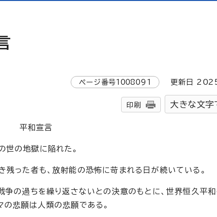
言
ページ番号
1008091
更新日
202
大きな文字
印刷
平和宣言
の世の地獄に陥れた。
き残った者も、放射能の恐怖に苛まれる日が続いている。
、戦争の過ちを繰り返さないとの決意のもとに、世界恒久平和
マの悲願は人類の悲願である。