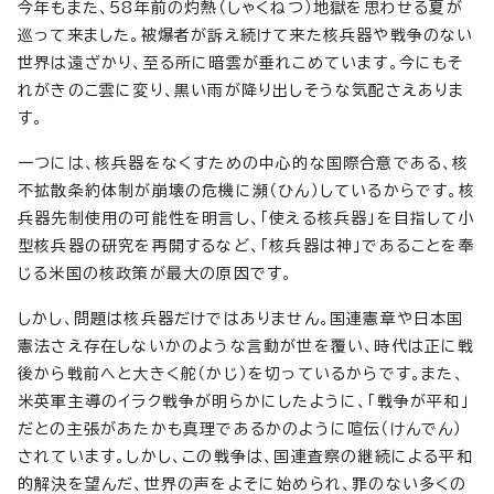
今年もまた、58年前の灼熱（しゃくねつ）地獄を思わせる夏が
巡って来ました。被爆者が訴え続けて来た核兵器や戦争のない
世界は遠ざかり、至る所に暗雲が垂れこめています。今にもそ
れがきのこ雲に変り、黒い雨が降り出しそうな気配さえありま
す。
一つには、核兵器をなくすための中心的な国際合意である、核
不拡散条約体制が崩壊の危機に瀕（ひん）しているからです。核
兵器先制使用の可能性を明言し、「使える核兵器」を目指して小
型核兵器の研究を再開するなど、「核兵器は神」であることを奉
じる米国の核政策が最大の原因です。
しかし、問題は核兵器だけではありません。国連憲章や日本国
憲法さえ存在しないかのような言動が世を覆い、時代は正に戦
後から戦前へと大きく舵（かじ）を切っているからです。また、
米英軍主導のイラク戦争が明らかにしたように、「戦争が平和」
だとの主張があたかも真理であるかのように喧伝（けんでん）
されています。しかし、この戦争は、国連査察の継続による平和
的解決を望んだ、世界の声をよそに始められ、罪のない多くの