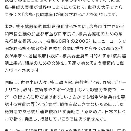
島・長崎の実相が世界中により広く伝わり、世界の大学でさら
に多くの「広島・長崎講座」が開設されることを期待します。
また、核不拡散条約体制を強化するために、広島市は世界の平
和市長会議の加盟都市並びに市長に、核兵器廃絶のための緊
急行動を提案します。被爆60周年の2005年にニューヨークで
開かれる核不拡散条約再検討会議に世界から多くの都市の代
表が集まり、各国政府代表に、核兵器全廃を目的とする「核兵器
禁止条約」締結のための交渉を、国連で始めるよう積極的に働
き掛けるためです。
同時に、世界中の人々、特に政治家、宗教者、学者、作家、ジャー
ナリスト、教師、芸術家やスポーツ選手など、影響力を持つリー
ダーの皆さんに呼び掛けます。いささかでも戦争や核兵器を容
認する言辞は弄（ろう）せず、戦争を起こさせないために、また
絶対悪である核兵器を使わせず廃絶させるために、日常のレベ
ルで祈り、発言し、行動していこうではありませんか。
また「唯一の被爆国」を標榜（ひょうぼう）する日本政府は、国の