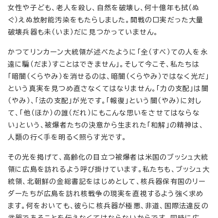
女性や子ども、老人を殺し、自然を破壊し、何十億年も拭（ぬ
ぐ）えぬ放射能汚染をもたらしました。開戦の口実だった大量
破壊兵器も未（いま）だに見つかっていません。
かつてリンカーン大統領が述べたように「全（すべ）ての人を永
遠に騙（だま）すことはできません」。そして今こそ、私たちは
「暗闇（くらやみ）を消せるのは、暗闇（くらやみ）ではなく光だ」
という真実を見つめ直さなくてはなりません。「力の支配」は闇
（やみ）、「法の支配」が光です。「報復」という闇（やみ）に対し
て、「他（ほか）の誰（だれ）にもこんな思いをさせてはならな
い」という、被爆者たちの決意から生まれた「和解」の精神は、
人類の行く手を明るく照らす光です。
その光を掲げて、高齢化の目立つ被爆者は米国のブッシュ大統
領に広島を訪れるよう呼び掛けています。私たちも、ブッシュ大
統領、北朝鮮の金総書記をはじめとして、核兵器保有国のリー
ダーたちが広島を訪れ核戦争の現実を直視するよう強く求め
ます。何をおいても、彼らに核兵器が極悪、非道、国際法違反の
武器であることを伝えなくてはならないからです。同時に広