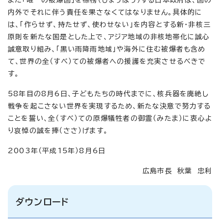
内外でそれに伴う責任を果さなくてはなりません。具体的に
は、「作らせず、持たせず、使わせない」を内容とする新・非核三
原則を新たな国是とした上で、アジア地域の非核地帯化に誠心
誠意取り組み、「黒い雨降雨地域」や海外に住む被爆者も含め
て、世界の全（すべ）ての被爆者への援護を充実させるべきで
す。
58年目の8月6日、子どもたちの時代までに、核兵器を廃絶し
戦争を起こさない世界を実現するため、新たな決意で努力する
ことを誓い、全（すべ）ての原爆犠牲者の御霊（みたま）に衷心よ
り哀悼の誠を捧（ささ）げます。
2003年（平成15年）8月6日
広島市長 秋葉 忠利
ダウンロード