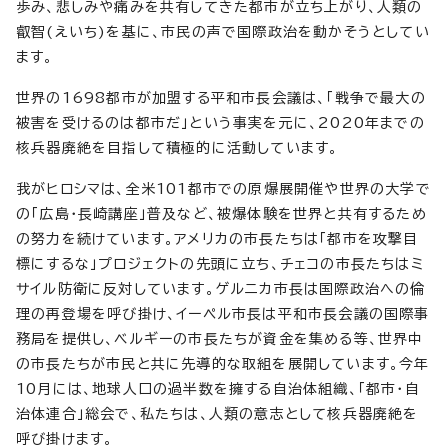
歩み、悲しみや痛みを共有してきた都市が立ち上がり、人類の
叡智(えいち)を基に、市民の声で国際政治を動かそうとしてい
ます。
世界の1698都市が加盟する平和市長会議は、「戦争で最大の
被害を受けるのは都市だ」という事実を元に、2020年までの
核兵器廃絶を目指して積極的に活動しています。
我がヒロシマは、全米101都市での原爆展開催や世界の大学で
の「広島・長崎講座」普及など、被爆体験を世界と共有するため
の努力を続けています。アメリカの市長たちは「都市を攻撃目
標にするな」プロジェクトの先頭に立ち、チェコの市長たちはミ
サイル防衛に反対しています。ゲルニカ市長は国際政治への倫
理の再登場を呼び掛け、イーペル市長は平和市長会議の国際事
務局を提供し、ベルギーの市長たちが資金を集める等、世界中
の市長たちが市民と共に先導的な取組を展開しています。今年
10月には、地球人口の過半数を擁する自治体組織、「都市・自
治体連合」総会で、私たちは、人類の意志として核兵器廃絶を
呼び掛けます。