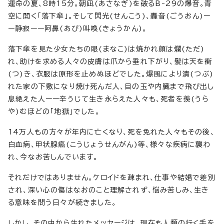
運命の夏、8時15分。朝凪(あさなぎ)を破るB-29の爆音。青
空に開く「落下傘」。そして閃光(せんこう)、轟音(ごうおん)ー
ー静寂ーー阿鼻(あび)叫喚(きょうかん)。
落下傘を見た少女たちの眼(まなこ)は焼かれ顔は爛(ただ)
れ、助けを求める人々の皮膚は爪から垂れ下がり、髪は天を衝
(つ)き、衣服は原形を止めぬほどでした。爆風により潰(つぶ)
れた家の下敷になり焼け死んだ人、目の玉や内臓まで飛び出し
息絶えた人ーー辛うじて生き永らえた人々も、死者を羨(うら
や)むほどの「地獄」でした。
14万人もの方々が年内に亡くなり、死を免れた人々もその後、
白血病、甲状腺癌(こうじょうせんがん)等、様々な疾病に襲わ
れ、今なお苦しんでいます。
それだけではありません。ケロイドを疎まれ、仕事や結婚で差別
され、深い心の傷はなおのこと理解されず、悩み苦しみ、生き
る意味を問う日々が続きました。
しかし、その中から生れたメッセージは、現在も人類の行く手を