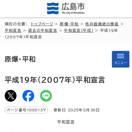
現在の位置：
トップページ
>
原爆・平和
>
核兵器廃絶の推進
>
平和宣言
>
過去の平和宣言
>
平和宣言（平成）
> 平成19年
（2007年）平和宣言
原爆・平和
メニュー
平成19年（2007年）平和宣言
ページ番号
1008137
更新日
2025
年5月
30
日
平和宣言