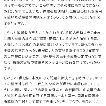
照らす一筋の光です。「こんな思いは他の誰にもさせてはなら
ぬ」と、忘れてしまいたい体験を語り続け、三度目の核兵器使用
を防いだ被爆者の功績を未来(みらい)永劫(えいごう)忘れて
はなりません。
こうした被爆者の努力にもかかわらず、核即応態勢はそのまま
に膨大な量の核兵器が備蓄・配備され、核拡散も加速する等、
人類は今なお滅亡の危機に瀕(ひん)しています。時代に遅れた
少数の指導者たちが、未だに、力の支配を奉ずる20世紀前半
の世界観にしがみつき、地球規模の民主主義を否定するだけで
なく、被爆の実相や被爆者のメッセージに背を向けているから
です。
しかし21世紀は、市民の力で問題を解決できる時代です。かつ
ての植民地は独立し、民主的な政治が世界に定着しました。さ
らに人類は、歴史からの教訓を汲んで、非戦闘員への攻撃や非
人道的兵器の使用を禁ずる国際ルールを築き、国連を国際紛
争解決の手段として育ててきました。そして今や、市民と共に