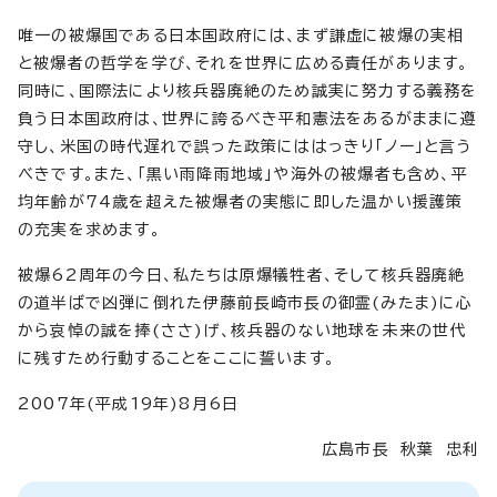
唯一の被爆国である日本国政府には、まず謙虚に被爆の実相
と被爆者の哲学を学び、それを世界に広める責任があります。
同時に、国際法により核兵器廃絶のため誠実に努力する義務を
負う日本国政府は、世界に誇るべき平和憲法をあるがままに遵
守し、米国の時代遅れで誤った政策にははっきり「ノー」と言う
べきです。また、「黒い雨降雨地域」や海外の被爆者も含め、平
均年齢が74歳を超えた被爆者の実態に即した温かい援護策
の充実を求めます。
被爆62周年の今日、私たちは原爆犠牲者、そして核兵器廃絶
の道半ばで凶弾に倒れた伊藤前長崎市長の御霊(みたま)に心
から哀悼の誠を捧(ささ)げ、核兵器のない地球を未来の世代
に残すため行動することをここに誓います。
2007年(平成19年)8月6日
広島市長 秋葉 忠利