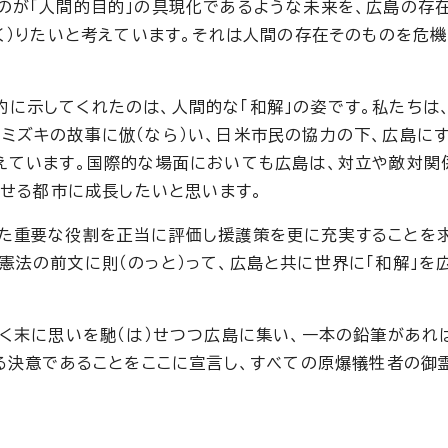
のが「人間的目的」の具現化であるような未来を、広島の存
つく）りたいと考えています。それは人間の存在そのものを危
に示してくれたのは、人間的な「和解」の姿です。私たちは
ミズキの故事に倣（なら）い、日米市民の協力の下、広島にす
えています。国際的な場面においても広島は、対立や敵対関
果せる都市に成長したいと思います。
た重要な役割を正当に評価し援護策を更に充実することを求
憲法の前文に則（のっと）って、広島と共に世界に「和解」を
行く末に思いを馳（は）せつつ広島に集い、一本の鉛筆があれ
る決意であることをここに宣言し、すべての原爆犠牲者の御霊