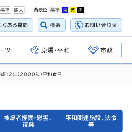
標準
拡大
背景色
よくある質問
検索
お問い合わせ
ーツ
原爆・平和
市政
平成12年（2000年）平和宣言
被爆者援護・慰霊、
平和関連施設、法令
復興
等