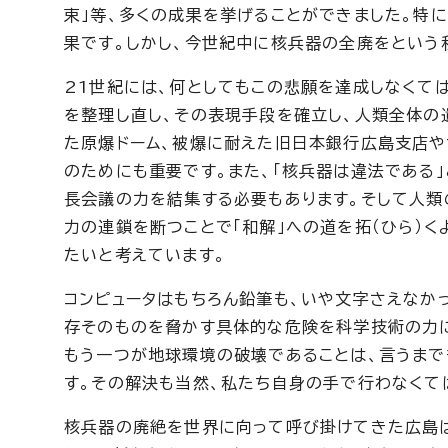
束」等、多くの成果を挙げることができました。特
果です。しかし、今世紀中に核兵器の全廃をという
21世紀には、何としてもこの悲願を達成しなくて
を整理し直し、その表現手段を確立し、人類全体の
た原爆ドーム、被爆に耐えた旧日本銀行広島支店や
のためにも重要です。また、「核兵器は違法である
長会議の力を結集する必要もあります。そして人類
力の連鎖を断つことで「和解」への道を拓（ひら）
たいと考えています。
コンピュータはもちろん鉛筆も、いや文字さえなか
存そのものを脅かす具体的な危険を科学技術の力に
もう一つが地球環境の破壊であることは、言うまで
す。その解決も当然、私たち自身の手で行わなくて
核兵器の廃絶を世界に向って呼び掛けてきた広島は