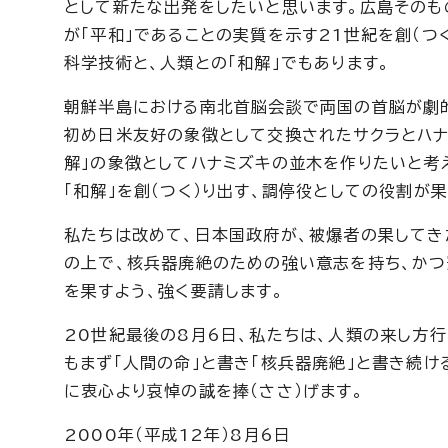
として新たな出発をしたいと思います。広島そのも
が「平和」であることの実質を示す21世紀を創（
科学技術と、人類との「和解」でもあります。
朝鮮半島における南北首脳会談で両国の首脳が劇的
初め日米友好の象徴として交換されたサクラとハナ
解」の象徴としてハナミズキの並木を作りたいと考
「和解」を創（つく）り出す、調停役としての役割が
私たちは改めて、日本国政府が、被爆者の果してき
の上で、核兵器廃絶のための強い意志を持ち、かつ
を果すよう、強く要請します。
20世紀最後の8月6日、私たちは、人類の来し方
もまず「人間の命」と書き「核兵器廃絶」と書き続け
に衷心より哀悼の誠を捧（ささ）げます。
2000年（平成12年）8月6日