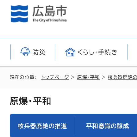
防災
くらし・手続き
現在の位置：
トップページ
>
原爆・平和
>
核兵器廃絶
原爆・平和
核兵器廃絶の推進
平和意識の醸成