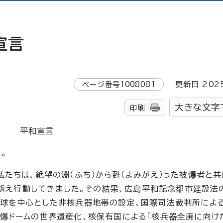
宣言
ページ番号
1008081
更新日
202
大きな文字
印刷
平和宣言
。
私たちは、絶望の淵（ふち）から甦（よみがえ）った被爆者と
て訴え行動してきました。その結果、広島平和記念都市建設法
半球を中心とした非核兵器地帯の設定、国際司法裁判所によ
爆ドームの世界遺産化、核保有国による「核兵器全廃に向け