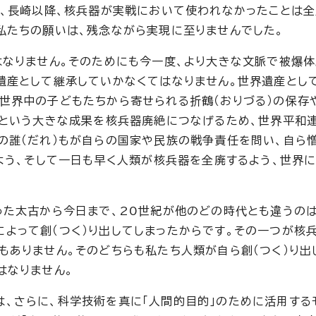
に、長崎以降、核兵器が実戦において使われなかったことは
私たちの願いは、残念ながら実現に至りませんでした。
はなりません。そのためにも今一度、より大きな文脈で被爆
遺産として継承していかなくてはなりません。世界遺産とし
世界中の子どもたちから寄せられる折鶴（おりづる）の保存
」という大きな成果を核兵器廃絶につなげるため、世界平和
の誰（だれ）もが自らの国家や民族の戦争責任を問い、自ら
くよう、そして一日も早く人類が核兵器を全廃するよう、世界
った太古から今日まで、20世紀が他のどの時代とも違うの
よって創（つく）り出してしまったからです。その一つが核兵
もありません。そのどちらも私たち人類が自ら創（つく）り出
はなりません。
、さらに、科学技術を真に「人間的目的」のために活用する