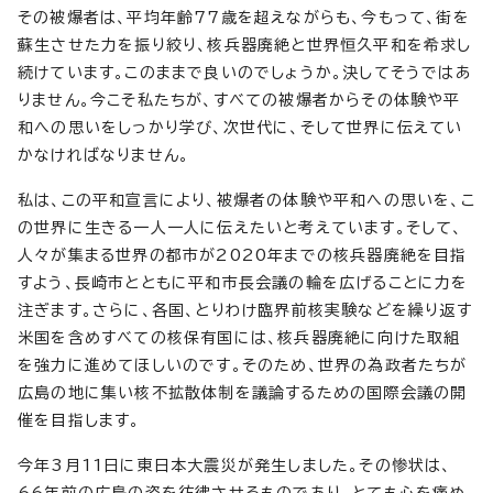
その被爆者は、平均年齢77歳を超えながらも、今もって、街を
蘇生させた力を振り絞り、核兵器廃絶と世界恒久平和を希求し
続けています。このままで良いのでしょうか。決してそうではあ
りません。今こそ私たちが、すべての被爆者からその体験や平
和への思いをしっかり学び、次世代に、そして世界に伝えてい
かなければなりません。
私は、この平和宣言により、被爆者の体験や平和への思いを、こ
の世界に生きる一人一人に伝えたいと考えています。そして、
人々が集まる世界の都市が2020年までの核兵器廃絶を目指
すよう、長崎市とともに平和市長会議の輪を広げることに力を
注ぎます。さらに、各国、とりわけ臨界前核実験などを繰り返す
米国を含めすべての核保有国には、核兵器廃絶に向けた取組
を強力に進めてほしいのです。そのため、世界の為政者たちが
広島の地に集い核不拡散体制を議論するための国際会議の開
催を目指します。
今年3月11日に東日本大震災が発生しました。その惨状は、
66年前の広島の姿を彷彿させるものであり、とても心を痛め