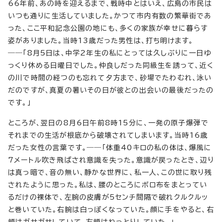
66年前、あの時を迎えるまで、戦時中とはいえ、広島の市民は
いつも通りに生活していました。かつて市内有数の繁華街であ
った、ここ平和記念公園の地にも、多くの家族が幸せに暮らす
姿がありました。当時13歳だった男性は、打ち明けます。
――「8月5日は、中学2年生の私にとっては久しぶりに一日ゆ
っくり休める日曜日でした。仲良しだった同級生を誘って、近く
の川で時間の経つのも忘れて夕方まで、砂場でたわむれ、泳い
だのですが、真夏の暑いその日が彼との出会いの最後だったの
です。」
ところが、翌日の8月6日午前8時15分に、一発の原子爆弾で
それまでの生活が根底から破壊されてしまいます。当時16歳
だった女性の言葉です。――「体重40キロの私の体は、爆風に
7メートル吹き飛ばされ意識を失った。意識が戻ったとき、辺り
は真っ暗で、音の無い、静かな世界に、私一人、この世に取り残
されたように思った。私は、腰のところにボロ布をまとってい
るだけの裸体で、左腕の皮膚が5センチ間隔で破れクルクルッ
と巻いていた。右腕は白っぽくなっていた。顔に手をやると、右
頬はガサガサしていて、左頬はねっとりしていた。」