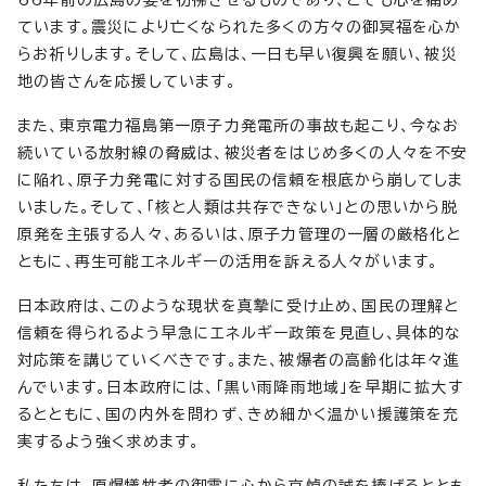
ています。震災により亡くなられた多くの方々の御冥福を心か
らお祈りします。そして、広島は、一日も早い復興を願い、被災
地の皆さんを応援しています。
また、東京電力福島第一原子力発電所の事故も起こり、今なお
続いている放射線の脅威は、被災者をはじめ多くの人々を不安
に陥れ、原子力発電に対する国民の信頼を根底から崩してしま
いました。そして、「核と人類は共存できない」との思いから脱
原発を主張する人々、あるいは、原子力管理の一層の厳格化と
ともに、再生可能エネルギーの活用を訴える人々がいます。
日本政府は、このような現状を真摯に受け止め、国民の理解と
信頼を得られるよう早急にエネルギー政策を見直し、具体的な
対応策を講じていくべきです。また、被爆者の高齢化は年々進
んでいます。日本政府には、「黒い雨降雨地域」を早期に拡大す
るとともに、国の内外を問わず、きめ細かく温かい援護策を充
実するよう強く求めます。
私たちは、原爆犠牲者の御霊に心から哀悼の誠を捧げるととも