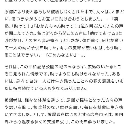
原爆により街と暮らしが破壊し尽くされた中で、人々は、とまど
い、傷つきながらもお互いに助け合おうとしました。――「突
然、『助けて！』『おかあちゃん助けて！』泣き叫ぶたくさんの声
が聞こえてきた。私は近くから聞こえる声に『助けてあげる』と
呼びかけ、その方へ歩み寄ろうとしたが、体が重く、何とか動い
て一人の幼い子供を助けた。両手の皮膚が無い私は、もう助け
ることはできない。…『ごめんなさい』…。」
それは、この平和記念公園の地のみならず、広島のいたるとこ
ろに見られた情景です。助けようにも助けられなかった、ある
いは、身内で自分一人だけ生き残ったことへの罪の意識をいま
だに持ち続けている人も少なくありません。
被爆者は、様々な体験を通じて、原爆で犠牲となった方々の声
や思いを胸に、核兵器のない世界を願い、毎日を懸命に生き抜
いてきました。そして、被爆者をはじめとする広島市民は、国内
外から心温まる多くの支援を受け、この街を蘇らせました。