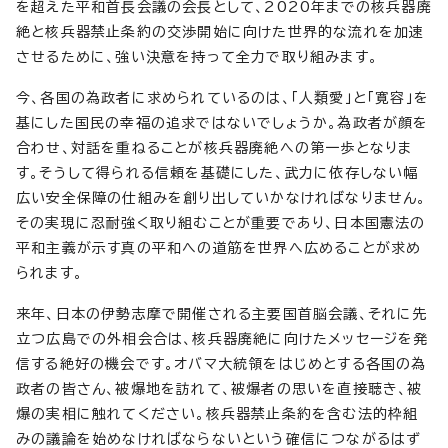
を超えた平和首長会議の会長として、2020年までの核兵器廃
絶と核兵器禁止条約の交渉開始に向けた世界的な流れを加速
させるために、強い決意を持って全力で取り組みます。
今、各国の為政者に求められているのは、「人類愛」と「寛容」を
基にした国民の幸福の追求ではないでしょうか。為政者が顔を
合わせ、対話を重ねることが核兵器廃絶への第一歩となりま
す。そうして得られる信頼を基礎にした、武力に依存しない幅
広い安全保障の仕組みを創り出していかなければなりません。
その実現に忍耐強く取り組むことが重要であり、日本国憲法の
平和主義が示す真の平和への道筋を世界へ広めることが求め
られます。
来年、日本の伊勢志摩で開催される主要国首脳会議、それに先
立つ広島での外相会合は、核兵器廃絶に向けたメッセージを発
信する絶好の機会です。オバマ大統領をはじめとする各国の為
政者の皆さん、被爆地を訪れて、被爆者の思いを直接聴き、被
爆の実相に触れてください。核兵器禁止条約を含む法的枠組
みの議論を始めなければならないという確信につながるはず