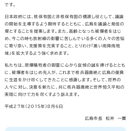
です。
日本政府には、核保有国と非核保有国の橋渡し役として、議論
の開始を主導するよう期待するとともに、広島を議論と発信の
場とすることを提案します。また、高齢となった被爆者をはじ
め、今この時も放射線の影響に苦しんでいる多くの人々の苦悩
に寄り添い、支援策を充実すること、とりわけ「黒い雨降雨地
域」を拡大するよう強く求めます。
私たちは、原爆犠牲者の御霊に心から哀悼の誠を捧げるととも
に、被爆者をはじめ先人が、これまで核兵器廃絶と広島の復興
に生涯をかけ尽くしてきたことに感謝します。そして、世界の
人々に対し、決意を新たに、共に核兵器廃絶と世界恒久平和の
実現に向けて力を尽くすよう訴えます。
平成27年（2015年）8月6日
広島市長 松井 一實