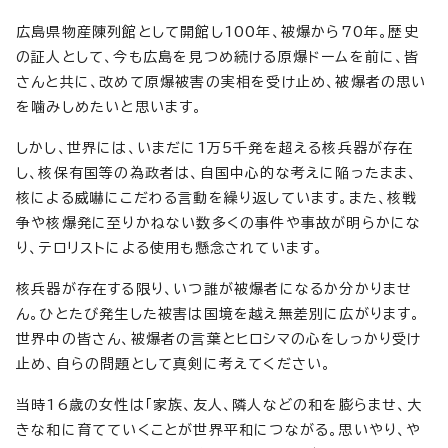
広島県物産陳列館として開館し100年、被爆から70年。歴史
の証人として、今も広島を見つめ続ける原爆ドームを前に、皆
さんと共に、改めて原爆被害の実相を受け止め、被爆者の思い
を噛みしめたいと思います。
しかし、世界には、いまだに1万5千発を超える核兵器が存在
し、核保有国等の為政者は、自国中心的な考えに陥ったまま、
核による威嚇にこだわる言動を繰り返しています。また、核戦
争や核爆発に至りかねない数多くの事件や事故が明らかにな
り、テロリストによる使用も懸念されています。
核兵器が存在する限り、いつ誰が被爆者になるか分かりませ
ん。ひとたび発生した被害は国境を越え無差別に広がります。
世界中の皆さん、被爆者の言葉とヒロシマの心をしっかり受け
止め、自らの問題として真剣に考えてください。
当時16歳の女性は「家族、友人、隣人などの和を膨らませ、大
きな和に育てていくことが世界平和につながる。思いやり、や