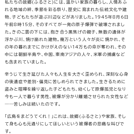
私たちの故郷(ふるさと)には、温かい家族の暮らし、人情あふ
れる地域の絆、季節を彩る祭り、歴史に育まれた伝統文化や建
物、子どもたちが遊ぶ川辺などがありました。1945年8月6日
午前8時15分、そのすべてが一発の原子爆弾で破壊されまし
た。きのこ雲の下には、抱き合う黒焦げの親子、無数の遺体が
浮かぶ川、焼け崩れた建物。幾万という人々が炎に焼かれ、そ
の年の暮れまでにかけがえのない14万もの命が奪われ、その
中には朝鮮半島や、中国、東南アジアの人々、米軍の捕虜など
も含まれていました。
辛うじて生き延びた人々も人生を大きく歪められ、深刻な心身
の後遺症や差別・偏見に苦しめられてきました。生きるために
盗みと喧嘩を繰り返した子どもたち、幼くして原爆孤児となり
今も一人で暮らす男性、被爆が分かり離婚させられた女性など
――苦しみは続いたのです。
「広島をまどうてくれ！」これは、故郷(ふるさと)や家族、そし
て身も心も元通りにしてほしいという被爆者の悲痛な叫びで
す。