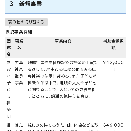
3 新規事業
表の幅を切り替える
採択事業詳細
団
事業
事業内容
補助金採択
体
名
額
名
あ
広島
地域行事や福祉施設での神楽の上演等
742,000
お
神楽
を通して、歴史ある伝統文化である広
円
い
継承
島神楽の伝承に努める。また子どもが
子
事業
神楽を学ぶ中で、地域の大人や子ども
ど
と関わることで、人としての成長を促
も
すとともに、感謝の気持ちを育む。
神
楽
団
畑
はた
親しみの持てるうた、曲、体操などを取
646,000