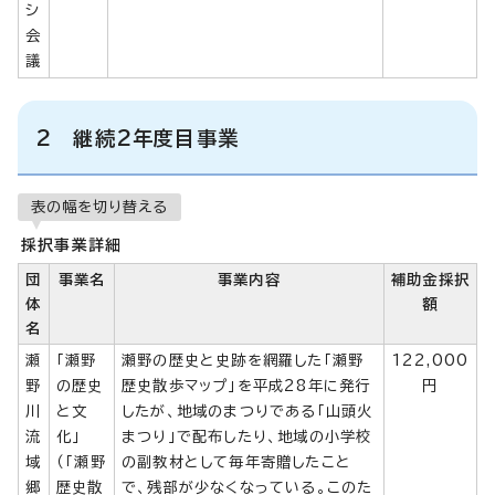
シ
会
議
2 継続2年度目事業
表の幅を切り替える
採択事業詳細
団
事業名
事業内容
補助金採択
体
額
名
瀬
「瀬野
瀬野の歴史と史跡を網羅した「瀬野
122,000
野
の歴史
歴史散歩マップ」を平成28年に発行
円
川
と文
したが、地域のまつりである「山頭火
流
化」
まつり」で配布したり、地域の小学校
域
（「瀬野
の副教材として毎年寄贈したこと
郷
歴史散
で、残部が少なくなっている。このた