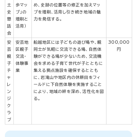
土
歩マッ
め、史跡の位置等の修正を加えマッ
史
プ」の
プを増刷、活用し引き続き地域の魅
懇
増刷と
力を発信する。
話
活用）
会
安
安芸地
船越地区には子どもの遊び場や、親
300,000
芸
区親子
同士が気軽に交流できる場、自然体
円
親
交流・
験ができる場が少ないため、交流機
子
体験事
会を求める子育て世代が子とともに
チ
業
集える拠点施設を確保するととも
ャ
に、岩滝山や地区内の休耕田をフィ
レ
ールドに下自然体験を実施すること
ン
により、地域の絆を深め、活性化を図
ジ
る。
ク
ラ
ブ