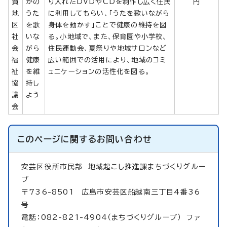
賀
かの
り入れたDVDやCDを制作し広く住民
円
地
うた
に利用してもらい、「うたを歌いながら
区
を歌
身体を動かす」ことで健康の維持を図
社
いな
る。小地域で、また、保育園や小学校、
会
がら
住民運動会、夏祭りや地域サロンなど
福
健康
広い範囲での活用により、地域のコミ
祉
を維
ュニケーションの活性化を図る。
協
持し
議
よう
会
このページに関する
お問い合わせ
安芸区役所市民部
地域起こし推進課まちづくりグルー
プ
〒736-8501 広島市安芸区船越南三丁目4番36
号
電話：082-821-4904（まちづくりグループ） ファ