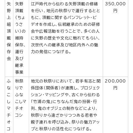
矢
矢野
江戸時代から伝わる矢野頂載の修繕
350,000
野
頂載
を行い、地元の秋祭りで運行するとと
円
上
（ちょ
もに、頂載に関するパンフレット・ビ
組
うさ
デオを作成し、伝統継承のための研修
頂
い）の
会や広報活動を行うことで、多くの人
載
維持
に矢野の歴史や文化に触れてもらい、
保
保存、
次世代への継承及び地区内外への魅
存
運行
力の発信につなげる。
会
及び
継承
事業
ふ
秋祭
地元の秋祭りにおいて、若手有志と関
200,000
な
りで
係団体（関係者）が連携し、プロジェク
円
こ
ふな
ション・マッピングや、古くから伝わる
し
こしマ
「竹浦の鬼」にちなんだ鬼の扮装・行
マ
チオ
列、鬼のオブジェの制作などにより、
チ
コシ
秋祭りから遠ざかりつつある若者や
オ
親子連れを呼び込み、祭りの魅力アッ
コ
プと秋祭りの活性化につなげる。