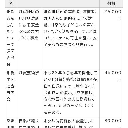
名
付額
畑賀
畑賀地区の
畑賀地区内の高齢者、障害者、
25,000
あん
見守り活動
外国人の定期的な見守り活
円
しん
による安全
動、日常的な子どもへの声か
ネッ
安心のまち
け・見守り活動を通して、地域
トワ
づくり事業
コミュニティの再生を図り、安
ーク
全安心なまちづくりを行う。
運営
委員
会
畑賀
畑賀芸術祭
平成23年から隔年で開催して
46,000
学区
いる「畑賀芸術祭(畑賀地区在
円
連合
住の住民によって制作された
町内
芸術作品の展示)」を開催し、
会
広く地区内外の人に鑑賞して
もらい、地域のきずなづくり
を進める。
瀬野
自然が織り
ホタル飼育施設を設置し、ホ
30,000
川ホ
なす瀬野川
タルの幼虫を養殖、放流して
円