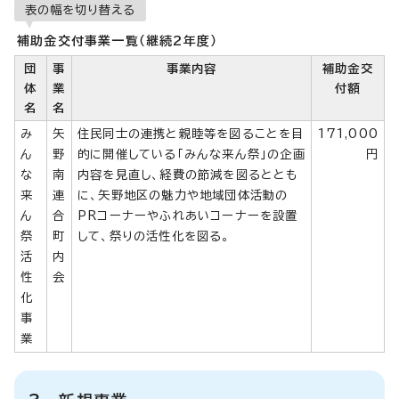
表の幅を切り替える
補助金交付事業一覧（継続2年度）
団
事
事業内容
補助金交
体
業
付額
名
名
み
矢
住民同士の連携と親睦等を図ることを目
171,000
ん
野
的に開催している「みんな来ん祭」の企画
円
な
南
内容を見直し、経費の節減を図るととも
来
連
に、矢野地区の魅力や地域団体活動の
ん
合
PRコーナーやふれあいコーナーを設置
祭
町
して、祭りの活性化を図る。
活
内
性
会
化
事
業