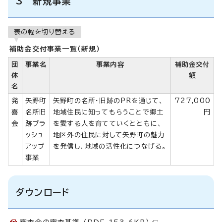
3 新規事業
表の幅を切り替える
補助金交付事業一覧（新規）
団
事業名
事業内容
補助金交付
体
額
名
発
矢野町
矢野町の名所・旧跡のPRを通じて、
727,000
喜
名所旧
地域住民に知ってもらうことで郷土
円
会
跡ブラ
を愛する人を育てていくとともに、
ッシュ
地区外の住民に対して矢野町の魅力
アップ
を発信し、地域の活性化につなげる。
事業
ダウンロード