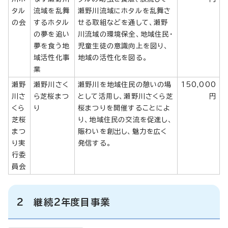
タル
流域を乱舞
瀬野川流域にホタルを乱舞さ
の会
するホタル
せる取組などを通して、瀬野
の夢を追い
川流域の環境保全、地域住民・
夢を食う地
児童生徒の意識向上を図り、
域活性化事
地域の活性化を図る。
業
瀬野
瀬野川さく
瀬野川を地域住民の憩いの場
150,000
川さ
ら芝桜まつ
として活用し、瀬野川さくら芝
円
くら
り
桜まつりを開催することによ
芝桜
り、地域住民の交流を促進し、
まつ
賑わいを創出し、魅力を広く
り実
発信する。
行委
員会
2 継続2年度目事業