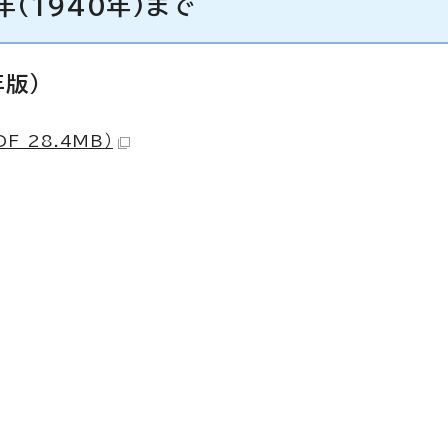
年(1940年)まで
年版）
F 28.4MB）