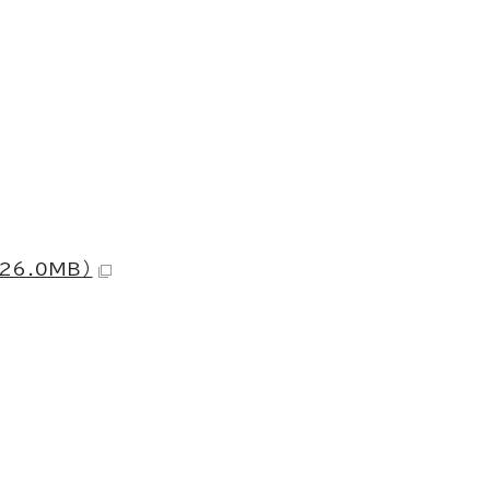
）
26.0MB）