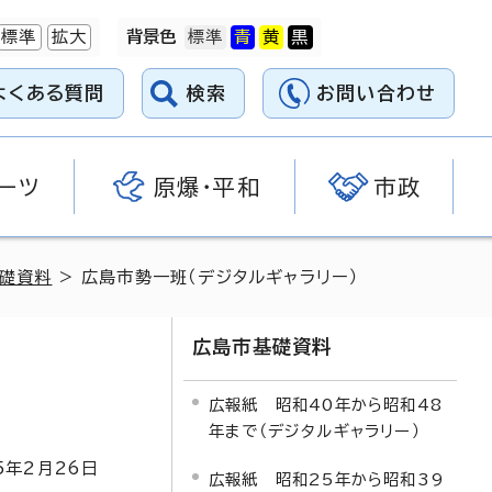
標準
拡大
背景色
よくある質問
検索
お問い合わせ
ーツ
原爆・平和
市政
礎資料
> 広島市勢一班（デジタルギャラリー）
広島市基礎資料
広報紙 昭和40年から昭和48
年まで（デジタルギャラリー）
5
年2月
26
日
広報紙 昭和25年から昭和39