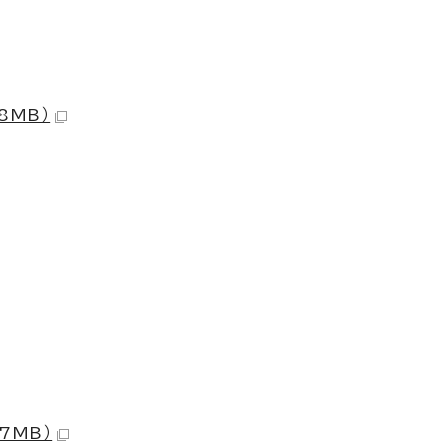
8MB）
.7MB）