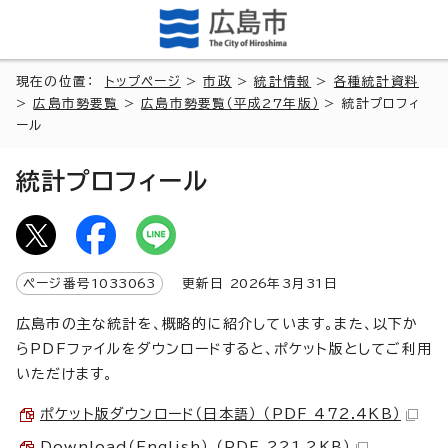
現在の位置：
トップページ
>
市政
>
統計情報
>
各種統計資料
>
広島市勢要覧
>
広島市勢要覧（平成27年版）
> 統計プロフィ
ール
統計プロフィール
ページ番号
1033063
更新日
2026
年3月
31
日
広島市の主な統計を、概略的に紹介しています。また、以下か
らPDFファイルをダウンロードすると、ポケット版としてご利用
いただけます。
ポケット版ダウンロード（日本語） （PDF 472.4KB）
Download（English） （PDF 221.2KB）