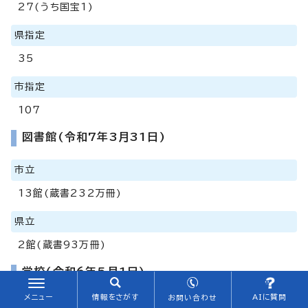
27(うち国宝1)
県指定
35
市指定
107
図書館(令和7年3月31日)
市立
13館(蔵書232万冊)
県立
2館(蔵書93万冊)
学校(令和6年5月1日)
メニュー
情報をさがす
AIに質問
お問い合わせ
大学