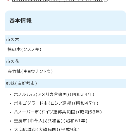
基本情報
市の木
楠の木(クスノキ)
市の花
夾竹桃(キョウチクトウ)
姉妹(友好都市)
ホノルル市(アメリカ合衆国)(昭和34年)
ボルゴグラード市(ロシア連邦)(昭和47年)
ハノーバー市(ドイツ連邦共和国)(昭和58年)
重慶市(中華人民共和国)(昭和61年)
大邱広域市(大韓民国)(平成9年)