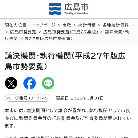
現在の位置：
トップページ
>
市政
>
統計情報
>
各種統計資料
>
広島市勢要覧
>
広島市勢要覧（平成27年版）
> 議決機関・執
行機関（平成27年版広島市勢要覧）
議決機関・執行機関（平成27年版広
島市勢要覧）
ページ番号
1017145
更新日
2025
年3月
31
日
本市には、議決機関として議会が置かれ、執行機関として市長
並びに教育委員会等の行政委員会及び監査委員が置かれてい
ます。