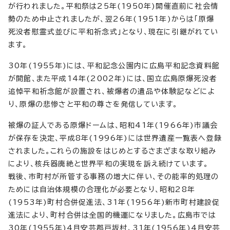
が行われました。平和祭は25年(1950年)開催直前に社会情
勢のため中止されましたが、翌26年(1951年)からは「原爆
死没者慰霊式並びに平和祈念式」となり、現在に引継がれてい
ます。
30年(1955年)には、平和記念公園内に広島平和記念資料館
が開館、また平成14年(2002年)には、国立広島原爆死没者
追悼平和祈念館が設置され、被爆者の遺品や体験記などによ
り、原爆の悲惨さと平和の尊さを発信しています。
被爆の証人である原爆ドームは、昭和41年(1966年)市議会
が保存を決定、平成8年(1996年)には世界遺産一覧表へ登録
されました。これらの施設をはじめとするさまざまな取り組み
により、核兵器廃絶と世界平和の実現を訴え続けています。
戦後、市町村が所管する事務の増大に伴い、その能率的処理の
ためには自治体規模の合理化が必要となり、昭和28年
(1953年)町村合併促進法、31年(1956年)新市町村建設促
進法により、町村合併は全国的機運になりました。広島市では
30年(1955年)4月安芸郡戸坂村、31年(1956年)4月安芸