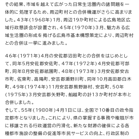
その結果、市域を越えて広がった日常生活圏内の諸問題を一
体的に処理するため、周辺町村との合併機運がさらに高まりま
した。43年(1968年)1月、周辺19か町村による広島地区広
域行政懇談会が設置され、45年(1970年)3月、魅力ある広
域生活圏の形成を掲げる広島市基本構想策定により、周辺町村
との合併は一挙に進みました。
46年(1971年)4月の安佐郡沼田町との合併をはじめとし
て、同年5月安佐郡安佐町、47年(1972年)4月安佐郡可部
町、同年8月安佐郡祇園町、48年(1973年)3月安佐郡安古
市町、佐東町、高陽町、安芸郡瀬野川町、同年10月高田郡白木
町、49年(1974年)11月安芸郡熊野跡村、安芸町、50年
(1975年)3月安芸郡矢野町、船越町の計13か町村が本市と
合併しました。
そして、55年(1980年)4月1日には、全国で10番目の政令指
定都市となりました。これにより、県の掌握する事務や権限が市
に移譲される行政運営の円滑化、新たな財源の確保による各
種都市施設の整備の促進等市民サービスの向上、行政区制の