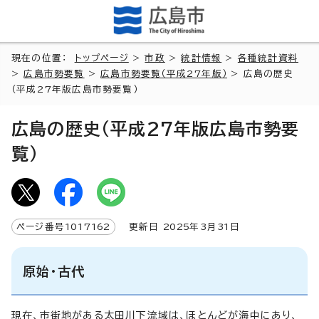
現在の位置：
トップページ
>
市政
>
統計情報
>
各種統計資料
>
広島市勢要覧
>
広島市勢要覧（平成27年版）
> 広島の歴史
（平成27年版広島市勢要覧）
広島の歴史（平成27年版広島市勢要
覧）
ページ番号
1017162
更新日
2025
年3月
31
日
原始・古代
現在、市街地がある太田川下流域は、ほとんどが海中にあり、