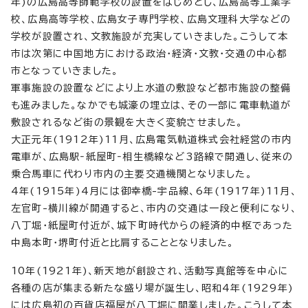
年)の広島高等師範学校の設置をはじめとし、広島高等工業学
校、広島高等学校、広島女子専門学校、広島文理科大学などの
学校が設置され、文教施設が充実していきました。こうして本
市は次第に中国地方における政治・経済・文教・交通の中心都
市となっていきました。
軍事施設の設置などにより上水道の敷設など都市施設の整備
も進みました。なかでも城濠の埋立は、その一部に電車軌道が
敷設されるなど街の景観を大きく変貌させました。
大正元年(1912年)11月、広島電気軌道株式会社経営の市内
電車が、広島駅‐紙屋町‐相生橋線など3路線で開通し、従来の
乗合馬車に代わり市内の主要交通機関となりました。
4年(1915年)4月には御幸橋-宇品線、6年(1917年)11月、
左官町-横川線が開通すると、市内の交通は一段と便利になり、
八丁堀・紙屋町付近が、城下町時代からの経済的中枢であった
中島本町・堺町付近と比肩することとなりました。
10年(1921年)、新天地が創設され、活動写真館等を中心に
各種の店が集まる新たな盛り場が誕生し、昭和4年(1929年)
には広島初の百貨店福屋が八丁堀に開業しました。こうして本