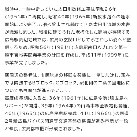
戦時中、一時中断していた太田川改修工事は昭和26年
(1951年)に再開し、昭和40年(1965年)新放水路への通水
開始により完了し、長く悩まされ続けてきた太田川流域の水害
が激減しました。戦後に建てられた老朽化した建物が存続する
広島駅周辺地域では、広島の玄関口としてふさわしい姿へと整
備するため、昭和56年(1981年)広島駅南口Aブロック第一
種市街地再開発事業の計画を作成し、平成11年(1999年)に
事業が完了しました。
駅周辺の整備は、市民球場の移転を契機に一挙に加速し、現在
では隣接するBブロック、Cブロック、駅北側の二葉の里地区に
ついても再開発が進んでいます。
高度成長期に入ると、36年(1961年)に広島空港(現広島ヘ
リポート)が開港、39年(1964年)の山陽本線全線電化開通、
40年(1965年)の広島民衆駅完成、41年(1966年)の国道
2号新広島バイパス開通等交通基盤の整備が進み市勢が一段
と伸長、広島都市圏が形成されました。