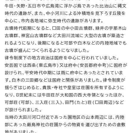
牛田・矢野・五日市や広島湾に浮かぶ島であった比治山に縄文
時代の遺跡が、また、中小河川による沖積地を見下ろす丘陵を
中心に、市内各地域に弥生時代の遺跡があります。
古墳時代前期になると、口田の中小田古墳群、緑井の宇那木山
古墳群、神宮山古墳群など太田川流域に大型の古墳が築造さ
れるようになり、後期になると可部や白木などの内陸地域でも
古墳が盛んにつくられるようになりました。
律令制度下の地方政治は国府を中心に行われていました。
安芸国では西条(東広島市)又は府中(安芸郡府中町)に国府が
設けられ、平安時代中期には既に府中にあったとされていま
す。白木の三田郷などは国府と関係がありました。律令制度が
揺らぎはじめると、貴族・寺社や皇室は荘園を所有するように
なり、8世紀末には牛田荘が大和国の西大寺領となったほか、
可部荘(可部)、三入荘(三入)、田門(たと)荘(口田周辺)など
が設けられました。
当時の太田川河口付近であった園地区の山本周辺には、内陸
部にあった厳島神社の荘園からの物資を運び出すための倉敷
地がありました。