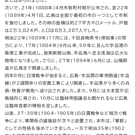
区と改められました。
次いで、21年(1888年)4月市制町村制が公布され、翌22年
(1889年)4月1日、広島は全国で最初の市の一つとして市制
を施行しました。その時の面積は約27平方キロメートル、戸数
は2万3,824戸、人口は8万3,387人でした。
明治22年(1889年)11月には、千田貞暁県令(県知事)の努
力により、17年(1884年)9月以来、5か年に及んだ宇品港の
築港工事が完成し、皆実新開以南、宇品島へ至る浅海は広大な
陸地となりました。さらに、27年(1894年)6月には、山陽鉄
道が広島まで開通しました。
同年8月に日清戦争が始まると、広島‐宇品間の軍用鉄道(宇品
線)が2週間余りの突貫工事により開通し、宇品港から多くの兵
員・物資が戦地へ送り出されました。また、9月には大本営が広
島城内に移され、10月には臨時帝国議会も開かれるなど広島
は臨時首都の様相を呈しました。
以後、37・38年(1904・1905年)の日露戦争など相次ぐ戦
争により、軍関係の諸施設が次々と設置され、本市は、「軍都」
としての性格を強めていきました。一方で明治35年(1902