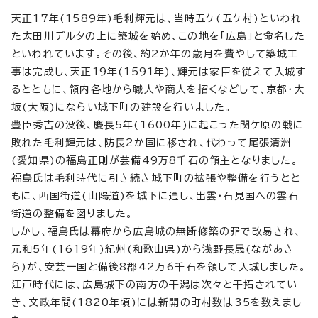
天正17年(1589年)毛利輝元は、当時五ケ(五ケ村)といわれ
た太田川デルタの上に築城を始め、この地を「広島」と命名した
といわれています。その後、約2か年の歳月を費やして築城工
事は完成し、天正19年(1591年)、輝元は家臣を従えて入城す
るとともに、領内各地から職人や商人を招くなどして、京都・大
坂(大阪)にならい城下町の建設を行いました。
豊臣秀吉の没後、慶長5年(1600年)に起こった関ケ原の戦に
敗れた毛利輝元は、防長2か国に移され、代わって尾張清洲
(愛知県)の福島正則が芸備49万8千石の領主となりました。
福島氏は毛利時代に引き続き城下町の拡張や整備を行うとと
もに、西国街道(山陽道)を城下に通し、出雲・石見国への雲石
街道の整備を図りました。
しかし、福島氏は幕府から広島城の無断修築の罪で改易され、
元和5年(1619年)紀州(和歌山県)から浅野長晟(ながあき
ら)が、安芸一国と備後8郡42万6千石を領して入城しました。
江戸時代には、広島城下の南方の干潟は次々と干拓されてい
き、文政年間(1820年頃)には新開の町村数は35を数えまし