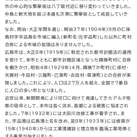
市の中心的な繁華街は八丁堀付近に移り変わっていきました。
中島と新天地を結ぶ本通も次第に繁華街として成長していき
ました。
なお、明治・大正年間を通じ、明治37年(1904年)9月の仁保
島村字宇品島を市域に編入(新町名:元宇品町)した以外に町村
合併による市域の拡張はありませんでした。
広島市は、大正8年(1919年)に制定された都市計画法の適用
を受けて、本市とともに都市計画区域となった隣接町村に合併
を働きかけ、昭和4年(1929年)4月、隣接7か町村(仁保村・
矢賀村・牛田村・三篠町・己斐町・古田村・草津町)との合併が実
現しました。これにより、人口は27万人を超え、全国で7番目
に人口の多い市となりました。
近世以来、新開開発により河口に向けて発達してきたデルタ地
帯の宿命として、本市は長く洪水、高潮による被害に悩まされ
ました。7年(1932年)には太田川改修工事が着手され、ま
た、宇品港は広島港と名を改め、翌8年(1933年)には修築が
15年(1940年)からは工業港建設と埋立地を臨海工業地帯と
する事業が始まりました。