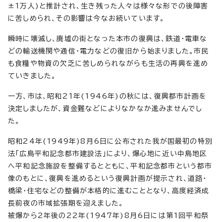
±1万人)と推計され、生き残った人々は様々な形での後障害
に苦しめられ、その影響は今なお続いています。
瞬時に壊滅し、廃墟の街となった本市の復興は、鉄道・電車な
どの輸送機関や通信・電力などの復旧から始まりました。市民
も食糧や物資の欠乏に苦しめられながらも生活の再興を進め
ていきました。
一方、市は、昭和21年(1946年)の秋には、復興都市計画を
決定しましたが、資金難などによりなかなか進みませんでし
た。
昭和24年(1949年)8月6日に公布された我が国最初の特別
法「広島平和記念都市建設法」により、爆心地に近い中島地区
へ平和記念施設を整備するとともに、平和記念都市という都市
像のもとに、復興を進めるという復興計画が提示され、道路・
橋梁・住宅などの整備が本格的に進むこととなり、高度経済成
長前夜の市域拡張期を迎えました。
被爆から2年後の22年(1947年)8月6日には第1回平和祭