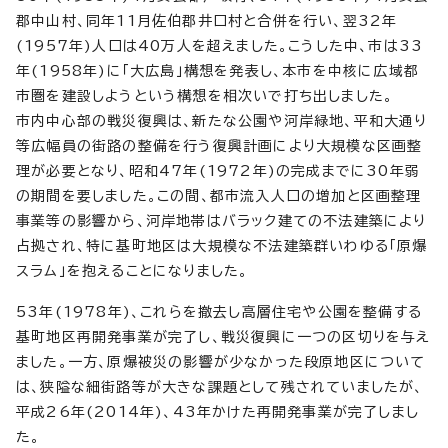
郡中山村、同年11月佐伯郡井口村と合併を行い、翌32年
(1957年)人口は40万人を超えました。こうした中、市は33
年(1958年)に「大広島」構想を発表し、本市を中核に広域都
市圏を建設しようという構想を相次いで打ち出しました。
市内中心部の戦災復興は、新たな公園や河岸緑地、平和大通り
等広幅員の街路の整備を行う復興計画により大規模な区画整
理が必要となり、昭和47年(1972年)の完成までに30年弱
の期間を要しました。この間、都市流入人口の増加と区画整理
事業等の影響から、河岸地帯はバラック建ての不法建築により
占拠され、特に基町地区は大規模な不法建築群いわゆる「原爆
スラム」を抱えることになりました。
53年(1978年)、これらを撤去し高層住宅や公園を整備する
基町地区再開発事業が完了し、戦災復興に一つの区切りを与え
ました。一方、原爆被災の影響が少なかった段原地区について
は、狭隘な細街路等が大きな課題として残されていましたが、
平成26年(2014年)、43年かけた再開発事業が完了しまし
た。