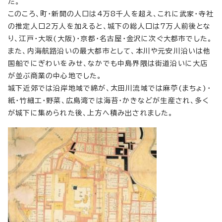
た。
このころ、町・新開の人口は4万8千人を超え、これに武家・寺社
の推定人口2万人を加えると、城下の総人口は7万人前後とな
り、江戸・大坂(大阪)・京都・名古屋・金沢に次ぐ大都市でした。
また、内海航路沿いの最大都市として、本川や元安川沿いは他
国船でにぎわいをみせ、なかでも中島界隈は街道沿いに大店
が並ぶ商業の中心地でした。
城下近郊では沿岸地域で綿が、太田川流域では麻苧(まちょ)・
紙・竹細工・野菜、広島湾では海苔・かきなどが生産され、多く
が城下に集められた後、上方へ積み出されました。