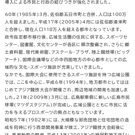
導入による市民と行政の結びつきが強化されました。
60年(1985年)3月、佐伯郡五日市町と合併、人口は100万
人を超えました。平成17年(2005年)4月には佐伯郡湯来町
と合併し、現在人口118万人を超える都市となっています。
政令指定都市移行後、広域生活圏の住民に供する、スポーツセ
ンター、図書館、文化センターが各区に順次整備され、さらに郷
土資料館、現代美術館、アステール・プラザ、陸上競技場(ビッグ
アーチ)、国際会議場などの中四国地方の中心都市としての広
域的な文化・スポーツ施設が充実していきました。
なかでも、国際大会に使用できるスポーツ施設を持つ広域公園
では、ここを中心に、平成6年(1994年)、地方都市としてはは
じめてアジア競技大会が開催され、周辺地域の開発も加速しま
した。21年(2009年)3月には、広島駅東側に新しい広島市民
球場(マツダスタジアム)が完成し、広域公園とともに市民に活
力を与えるプロスポーツの拠点ともなっています。
昭和57年(1982年)には、大規模な卸売団地と住宅団地の造
成を同時に行う西部開発事業が竣工、アジア競技大会前後に
は、西風新都の開発、平成13年(2001年)の紙屋町地下街「シ