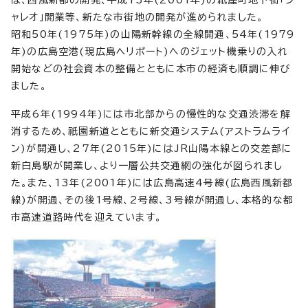
ャレオ」開業等、新たな市街地の開発が進められました。
昭和50年(1975年)の山陽新幹線の全線開通、54年(1979
年)の広島空港(現広島ヘリポート)へのジェット機乗りの入れ
開始などの社会資本の整備とともに本市の経済も順調に伸び
ました。
平成6年(1994年)には市北部からの慢性的な交通渋滞を解
消するため、祇園新道とともに新交通システム(アストラムライ
ン)が開通し、27年(2015年)にはJR山陽本線との交差部に
新白島駅が開業し、より一層公共交通網の強化が図られまし
た。また、13年(2001年)には広島高速4号線(広島西風新都
線)が開通、その後1号線、2号線、3号線が開通し、本格的な都
市高速道路時代を迎えています。