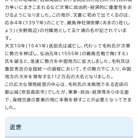
力争いにまきこまれるなど次第に政治的・経済的に重要性をお
びるようになりました。この地が、文書に初めて出てくるのは、
応永4年(1397年)のことで、厳島神社領安摩(あまの)荘(し
ょう)(矢野周辺)の付属地として五ケ浦の名が記されていま
す。
天文10年(1541年)武田氏は滅亡し、代わって毛利氏が次第
に勢力を伸ばし、弘治元年(1555年)の厳島合戦で陶(すえ)
氏を破ると、急速に勢力を中国地方に拡大しました。毛利氏は
豊臣秀吉の全国統一の過程において、その勢力下に入り、中国
地方の大半を領有する112万石の大名となりました。
この広大な領地経営の中心は、毛利氏の本拠地である吉田の
郡山城(安芸高田市)でしたが、軍事・政治・経済等あらゆる面
で、海陸交通の要衝の地に本拠を移すことが必要となってきま
した。
近世