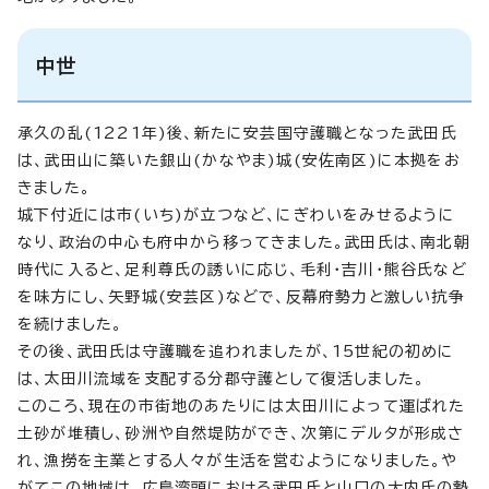
中世
承久の乱(1221年)後、新たに安芸国守護職となった武田氏
は、武田山に築いた銀山(かなやま)城(安佐南区)に本拠をお
きました。
城下付近には市(いち)が立つなど、にぎわいをみせるように
なり、政治の中心も府中から移ってきました。武田氏は、南北朝
時代に入ると、足利尊氏の誘いに応じ、毛利・吉川・熊谷氏など
を味方にし、矢野城(安芸区)などで、反幕府勢力と激しい抗争
を続けました。
その後、武田氏は守護職を追われましたが、15世紀の初めに
は、太田川流域を支配する分郡守護として復活しました。
このころ、現在の市街地のあたりには太田川によって運ばれた
土砂が堆積し、砂洲や自然堤防ができ、次第にデルタが形成さ
れ、漁撈を主業とする人々が生活を営むようになりました。や
がてこの地域は、広島湾頭における武田氏と山口の大内氏の勢