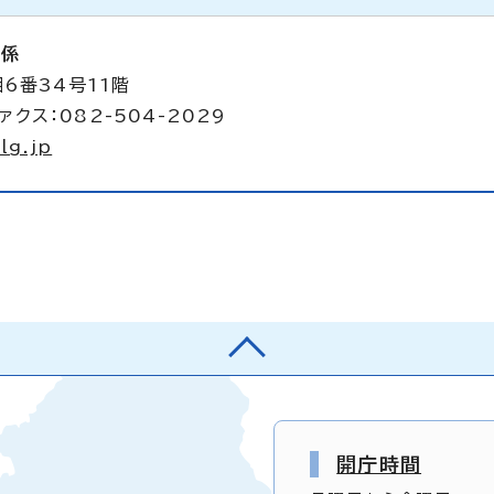
析係
6番34号11階
ァクス：082-504-2029
lg.jp
開庁時間