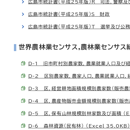
広島市統計書（平成25年版）R 司法，警察及
広島市統計書（平成25年版）S 財政
広島市統計書（平成25年版）T 選挙及び公
世界農林業センサス,農林業センサス結
D-1 旧市町村別農家数，農業就業人口及び経営耕
D-2 区別農家数，農家人口，農業就業人口，経営
D-3 区，経営耕地面積規模別農家数（販売農家） 
D-4 区，農産物販売金額規模別農家数（販売農家）
D-5 区，保有山林規模別林家数及び面積 （Exc
D-6 森林資源（民有林） （Excel 35.0KB