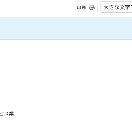
大きな文字
印刷
象
ービス業