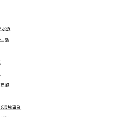
び水道
費生活
算
化
木建設
及び環境事業