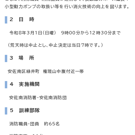
小型動力ポンプの取扱い等を行い消火技術の向上を図ります。
2 日 時
令和8年3月1日（日曜） 9時00分から12時30分まで
（荒天時は中止とし、中止決定は当日7時です。）
3 場 所
安佐南区緑井町 権現山中腹付近一帯
4 実施機関
安佐南消防署・安佐南消防団
5 訓練部隊
消防職員・団員 約65名