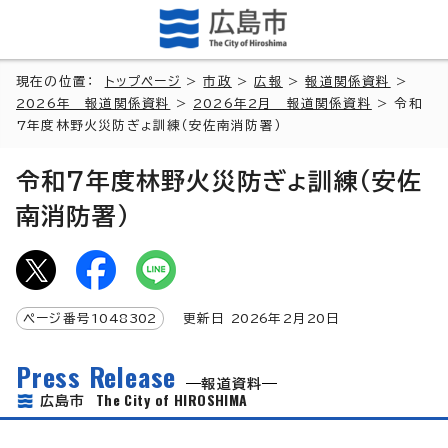
現在の位置：
トップページ
>
市政
>
広報
>
報道関係資料
>
2026年 報道関係資料
>
2026年2月 報道関係資料
> 令和
7年度林野火災防ぎょ訓練（安佐南消防署）
令和7年度林野火災防ぎょ訓練（安佐
南消防署）
ページ番号
1048302
更新日
2026
年2月
20
日
Press Release
報道資料
The City of HIROSHIMA
広島市