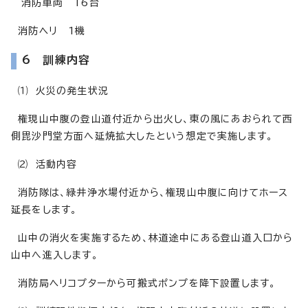
消防車両 16台
消防ヘリ 1機
6 訓練内容
⑴ 火災の発生状況
権現山中腹の登山道付近から出火し、東の風にあおられて西
側毘沙門堂方面へ延焼拡大したという想定で実施します。
⑵ 活動内容
消防隊は、緑井浄水場付近から、権現山中腹に向けてホース
延長をします。
山中の消火を実施するため、林道途中にある登山道入口から
山中へ進入します。
消防局ヘリコプターから可搬式ポンプを降下設置します。