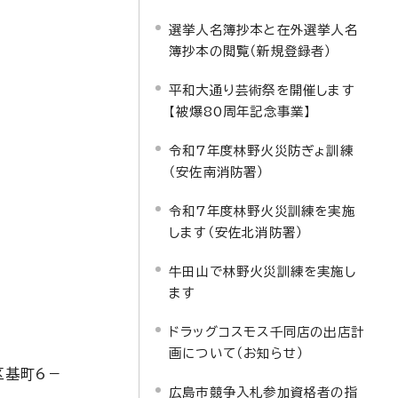
選挙人名簿抄本と在外選挙人名
簿抄本の閲覧（新規登録者）
平和大通り芸術祭を開催します
【被爆80周年記念事業】
令和7年度林野火災防ぎょ訓練
（安佐南消防署）
令和7年度林野火災訓練を実施
します（安佐北消防署）
牛田山で林野火災訓練を実施し
ます
ドラッグコスモス千同店の出店計
画について（お知らせ）
区基町6－
広島市競争入札参加資格者の指