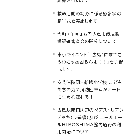
訓練を行います
救命活動の功労に係る感謝状の
贈呈式を実施します
令和7年度第6回広島市環境影
響評価審査会の開催について
東京でイベント「”広島”に来ても
らわにゃあ困るんよ！！」を開催
します。
安芸消防団×船越小学校 こども
たちの力で消防団車庫がアート
に生まれ変わる！
広島駅南口周辺のペデストリアン
デッキ(歩道橋)及び エールエー
ルHIROSHIMA館内通路の利
用開始について