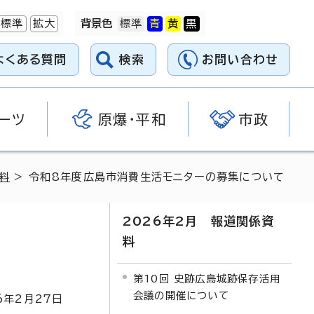
標準
拡大
背景色
よくある質問
検索
お問い合わせ
ーツ
原爆・平和
市政
料
> 令和8年度広島市消費生活モニターの募集について
2026年2月 報道関係資
料
第10回 史跡広島城跡保存活用
会議の開催について
6
年2月
27
日