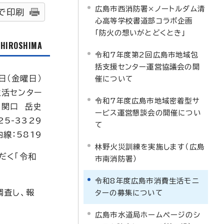
広島市西消防署×ノートルダム清
で印刷
心高等学校書道部コラボ企画
「防火の想いがとどくとき」
f HIROSHIMA
令和7年度第2回広島市地域包
括支援センター運営協議会の開
日（金曜日）
催について
生活センター
令和7年度広島市地域密着型サ
：関口 岳史
ービス運営懇談会の開催につい
25-3329
て
内線：5819
林野火災訓練を実施します（広島
だく「令和
市南消防署）
令和8年度広島市消費生活モニ
調査し、報
ターの募集について
広島市水道局ホームページのシ