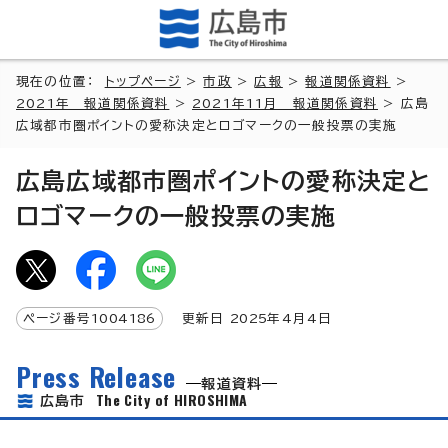
現在の位置：
トップページ
>
市政
>
広報
>
報道関係資料
>
2021年 報道関係資料
>
2021年11月 報道関係資料
> 広島
広域都市圏ポイントの愛称決定とロゴマークの一般投票の実施
広島広域都市圏ポイントの愛称決定と
ロゴマークの一般投票の実施
ページ番号
1004186
更新日
2025
年4月4日
Press Release
報道資料
The City of HIROSHIMA
広島市