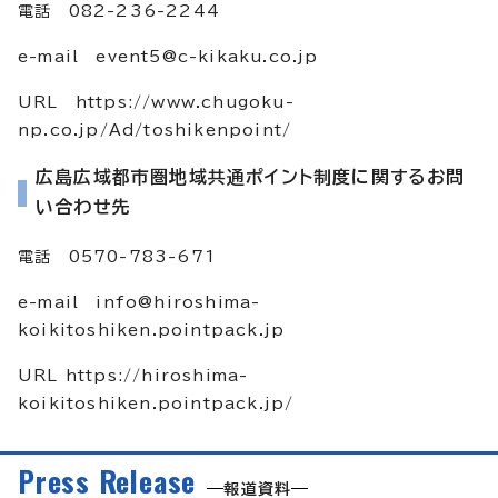
電話 082-236-2244
e-mail
event5@c-kikaku.co.jp
URL https://www.chugoku-
np.co.jp/Ad/toshikenpoint/
広島広域都市圏地域共通ポイント制度に関するお問
い合わせ先
電話 0570-783-671
e-mail
info@hiroshima-
koikitoshiken.pointpack.jp
URL https://hiroshima-
koikitoshiken.pointpack.jp/
Press Release
報道資料