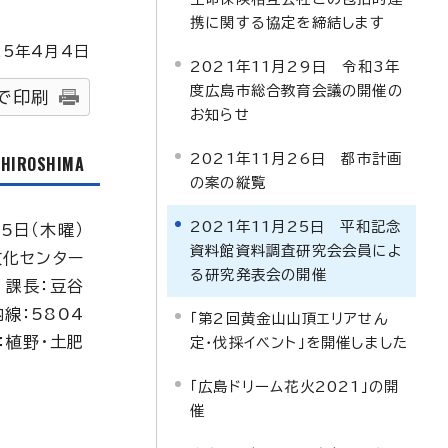
携に関する協定を締結します
25
年4月4日
2021年11月29日 令和3年
度広島市総合教育会議の開催の
で印刷
お知らせ
2021年11月26日 都市計画
f HIROSHIMA
の案の縦覧
2021年11月25日 平和記念
25日（木曜）
資料館資料調査研究会会員によ
化センター
る研究発表会の開催
 課長：豆谷
内線：5804
「第2回黄金山山頂エリアせん
：植野・土肥
定・伐採イベント」を開催しました
「広島ドリーム花火2021」の開
催