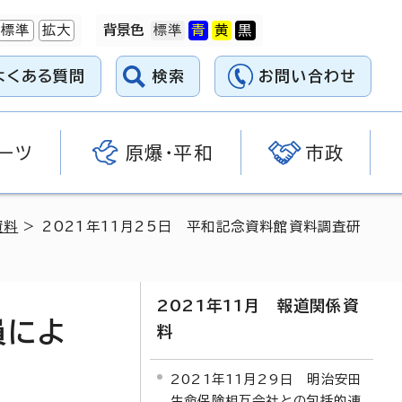
標準
拡大
背景色
よくある質問
検索
お問い合わせ
ーツ
原爆・平和
市政
資料
> 2021年11月25日 平和記念資料館資料調査研
2021年11月 報道関係資
員によ
料
2021年11月29日 明治安田
生命保険相互会社との包括的連