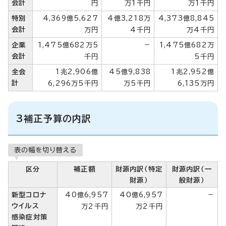
会計
円
万1千円
万1千円
特別
4,369億5,627
4億3,218万
4,373億8,845
会計
万円
4千円
万4千円
企業
1,475億682万5
－
1,475億682万
会計
千円
5千円
全会
1兆2,906億
45億9,838
1兆2,952億
計
6,296万5千円
万5千円
6,135万円
3補正予算の内訳
表の幅を切り替える
区分
補正額
財源内訳（特定
財源内訳（一
財源）
般財源）
新型コロナ
40億6,957
40億6,957
－
ウイルス
万2千円
万2千円
感染症対策