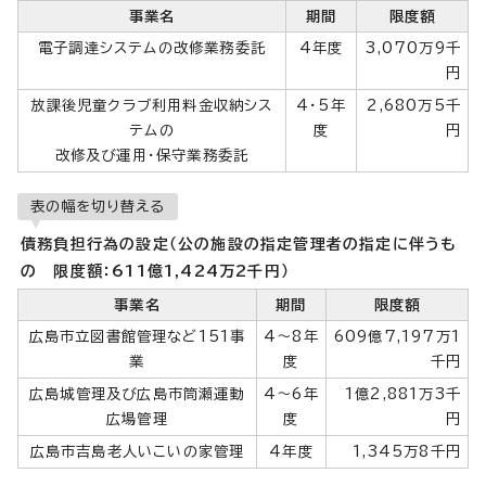
事業名
期間
限度額
電子調達システムの改修業務委託
4年度
3,070万9千
円
放課後児童クラブ利用料金収納シス
4・5年
2,680万5千
テムの
度
円
改修及び運用・保守業務委託
表の幅を切り替える
債務負担行為の設定（公の施設の指定管理者の指定に伴うも
の 限度額：611億1,424万2千円）
事業名
期間
限度額
広島市立図書館管理など151事
4～8年
609億7,197万1
業
度
千円
広島城管理及び広島市筒瀬運動
4～6年
1億2,881万3千
広場管理
度
円
広島市吉島老人いこいの家管理
4年度
1,345万8千円