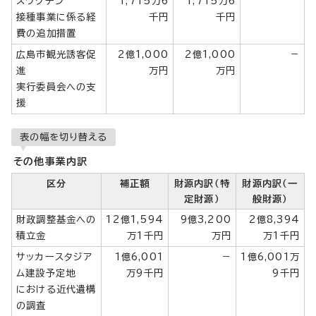
スワクチン
1,715万6
1,715万6
接種事業に係る経
千円
千円
費の追加措置
広島市観光誘客促
2億1,000
2億1,000
－
進
万円
万円
実行委員会への支
援
表の幅を切り替える
その他事業内訳
区分
補正額
財源内訳（特
財源内訳（一
定財源）
般財源）
財政調整基金への
12億1,594
9億3,200
2億8,394
積立金
万1千円
万円
万1千円
サッカースタジア
1億6,001
－
1億6,001万
ム建設予定地
万9千円
9千円
における近代遺構
の調査