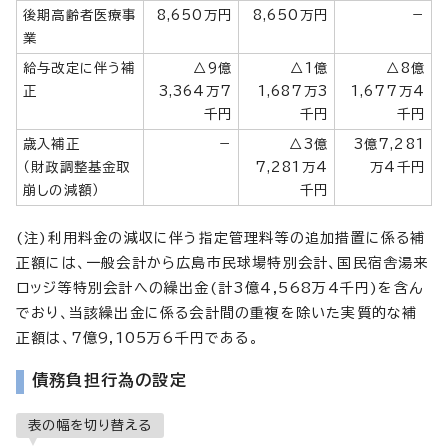
後期高齢者医療事
8,650万円
8,650万円
－
業
給与改定に伴う補
△9億
△1億
△8億
正
3,364万7
1,687万3
1,677万4
千円
千円
千円
歳入補正
－
△3億
3億7,281
（財政調整基金取
7,281万4
万4千円
崩しの減額）
千円
(注)利用料金の減収に伴う指定管理料等の追加措置に係る補
正額には、一般会計から広島市民球場特別会計、国民宿舎湯来
ロッジ等特別会計への繰出金(計3億4,568万4千円)を含ん
でおり、当該繰出金に係る会計間の重複を除いた実質的な補
正額は、7億9,105万6千円である。
債務負担行為の設定
表の幅を切り替える