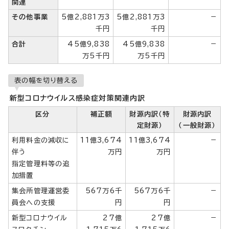
関連
その他事業
5億2,881万3
5億2,881万3
－
千円
千円
合計
45億9,838
45億9,838
－
万5千円
万5千円
表の幅を切り替える
新型コロナウイルス感染症対策関連内訳
区分
補正額
財源内訳（特
財源内訳
定財源）
（一般財源）
利用料金の減収に
11億3,674
11億3,674
－
伴う
万円
万円
指定管理料等の追
加措置
集会所管理運営委
567万6千
567万6千
－
員会への支援
円
円
新型コロナウイル
27億
27億
－