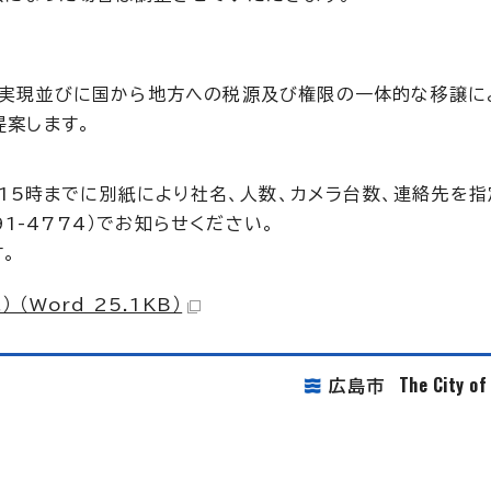
実現並びに国から地方への税源及び権限の一体的な移譲に
提案します。
）15時までに別紙により社名、人数、カメラ台数、連絡先を
91-4774）でお知らせください。
。
Word 25.1KB）
The City o
広島市