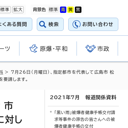
標準
拡大
背景色
よくある質問
検索
お問い合わせ
ーツ
原爆・平和
市政
料
> 7月26日（月曜日）、指定都市を代表して広島市 松
を要請します。
2021年7月 報道関係資料
 市
「黒い雨」被爆者健康手帳交付請
に対し
求等事件の原告の皆さんへの被
爆者健康手帳の交付