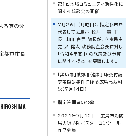
第1回地域コミュニティ活性化に
関する懇談会の開催
7月26日（月曜日）、指定都市を
よる真の分
代表して広島市 松井 一實 市
長、山田 春男 議長が、立憲民主
党 泉 健太 政務調査会長に対し
指定都市市長
「令和4年度 国の施策及び予算
に関する提案」を要請します。
「黒い雨」被爆者健康手帳交付請
求等控訴事件に係る広島高裁判
決（7月14日）
指定管理者の公募
f HIROSHIMA
2021年7月12日 広島市消防
局火災予防ポスターコンクール
作品募集