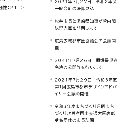
2021年7月27日 令和2年度
内線：2110
一般会計の決算見込
松井市長と湯崎県知事が菅内閣
総理大臣を訪問します
広島広域都市圏協議会の会議開
催
2021年7月26日 原爆罹災者
名簿の公開等を行います
2021年7月29日 令和3年度
第1回広島市都市デザインアドバ
イザー会議の開催
令和3年度まちづくり月間まち
づくり功労者国土交通大臣表彰
受賞団体の市長訪問