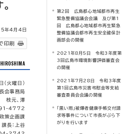
す。
第2回 広島都心地域都市再生
緊急整備協議会会議 及び第1
回 広島都心地域都市再生緊急
25
年4月4日
整備協議会都市再生安全確保計
画部会の開催
で印刷
2021年8月5日 令和3年度第
3回広島市環境影響評価審査会
f HIROSHIMA
の開催
2021年7月28日 令和3年度
日（火曜日）
第1回広島市災害弔慰金等支給
長会事務局
審査委員会会議の開催
枝元、澤
91-4772
「黒い雨」被爆者健康手帳交付請
求等事件について市長がぶら下
政策企画課
がりを行います
課長：上谷
04-2742