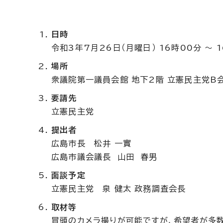
日時
令和3年7月26日（月曜日） 16時00分 ～ 
場所
衆議院第一議員会館 地下2階 立憲民主党B
要請先
立憲民主党
提出者
広島市長 松井 一實
広島市議会議長 山田 春男
面談予定
立憲民主党 泉 健太 政務調査会長
取材等
冒頭のカメラ撮りが可能ですが、希望者が多