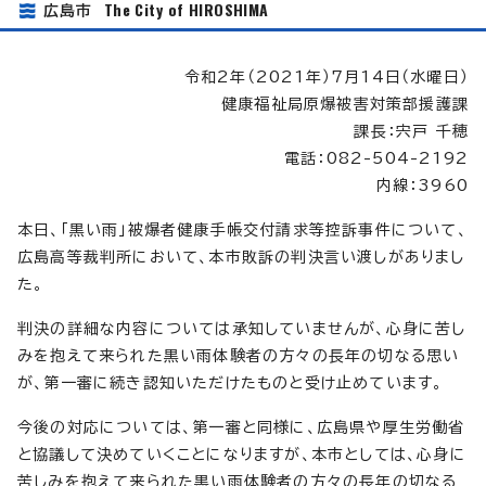
The City of HIROSHIMA
広島市
令和2年（2021年）7月14日（水曜日）
健康福祉局原爆被害対策部援護課
課長：宍戸 千穂
電話：082-504-2192
内線：3960
本日、「黒い雨」被爆者健康手帳交付請求等控訴事件について、
広島高等裁判所において、本市敗訴の判決言い渡しがありまし
た。
判決の詳細な内容については承知していませんが、心身に苦し
みを抱えて来られた黒い雨体験者の方々の長年の切なる思い
が、第一審に続き認知いただけたものと受け止めています。
今後の対応については、第一審と同様に、広島県や厚生労働省
と協議して決めていくことになりますが、本市としては、心身に
苦しみを抱えて来られた黒い雨体験者の方々の長年の切なる