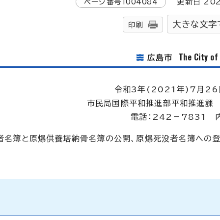
ページ番号
1004084
更新日
20
大きな文字
印刷
The City o
広島市
令和3年(2021年)7月26
市民局国際平和推進部平和推進課 
電話：242－7831 
罹災者名簿と原爆供養塔納骨名簿の公開、原爆死没者名簿への