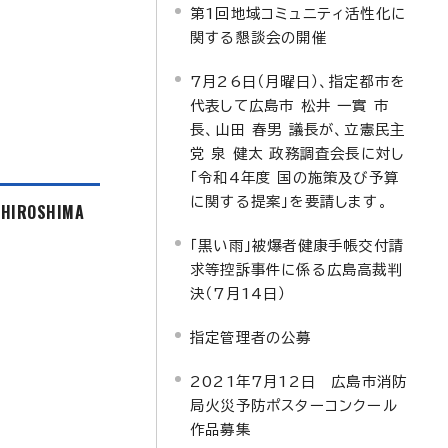
第1回地域コミュニティ活性化に
関する懇談会の開催
7月26日（月曜日）、指定都市を
代表して広島市 松井 一實 市
長、山田 春男 議長が、立憲民主
党 泉 健太 政務調査会長に対し
「令和4年度 国の施策及び予算
に関する提案」を要請します。
f HIROSHIMA
「黒い雨」被爆者健康手帳交付請
求等控訴事件に係る広島高裁判
決（7月14日）
指定管理者の公募
2021年7月12日 広島市消防
局火災予防ポスターコンクール
作品募集