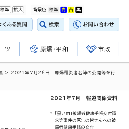
標準
拡大
背景色
よくある質問
検索
お問い合わせ
ーツ
原爆・平和
市政
料
> 2021年7月26日 原爆罹災者名簿の公開等を行
2021年7月 報道関係資料
「黒い雨」被爆者健康手帳交付請
求等事件の原告の皆さんへの被
爆者健康手帳の交付