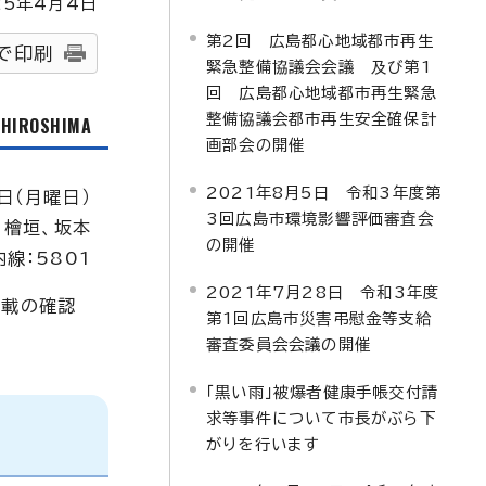
25
年4月4日
第2回 広島都心地域都市再生
で印刷
緊急整備協議会会議 及び第1
回 広島都心地域都市再生緊急
整備協議会都市再生安全確保計
f HIROSHIMA
画部会の開催
2021年8月5日 令和3年度第
日（月曜日）
3回広島市環境影響評価審査会
檜垣、坂本
の開催
内線：5801
2021年7月28日 令和3年度
登載の確認
第1回広島市災害弔慰金等支給
審査委員会会議の開催
「黒い雨」被爆者健康手帳交付請
求等事件について市長がぶら下
がりを行います