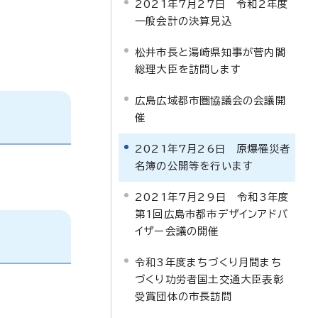
2021年7月27日 令和2年度
一般会計の決算見込
松井市長と湯崎県知事が菅内閣
総理大臣を訪問します
広島広域都市圏協議会の会議開
催
2021年7月26日 原爆罹災者
名簿の公開等を行います
2021年7月29日 令和3年度
第1回広島市都市デザインアドバ
イザー会議の開催
令和3年度まちづくり月間まち
づくり功労者国土交通大臣表彰
受賞団体の市長訪問