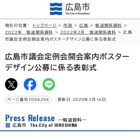
現在の位置：
トップページ
>
市政
>
広報
>
報道関係資料
>
2022年 報道関係資料
>
2022年2月 報道関係資料
> 広島
市議会定例会開会案内ポスターデザイン公募に係る表彰式
広島市議会定例会開会案内ポスター
デザイン公募に係る表彰式
ページ番号
1004254
更新日
2025
年2月
16
日
Press Release
報道資料
The City of HIROSHIMA
広島市