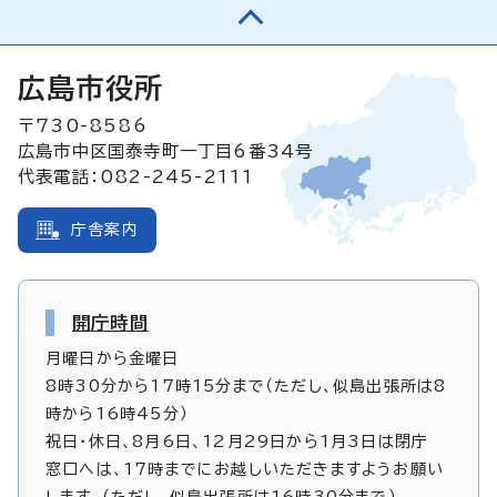
広島市役所
〒730-8586
広島市中区国泰寺町一丁目6番34号
代表電話：082-245-2111
庁舎案内
開庁時間
月曜日から金曜日
8時30分から17時15分まで（ただし、似島出張所は8
時から16時45分）
祝日・休日、8月6日、12月29日から1月3日は閉庁
窓口へは、17時までにお越しいただきますようお願い
します。（ただし、似島出張所は16時30分まで）