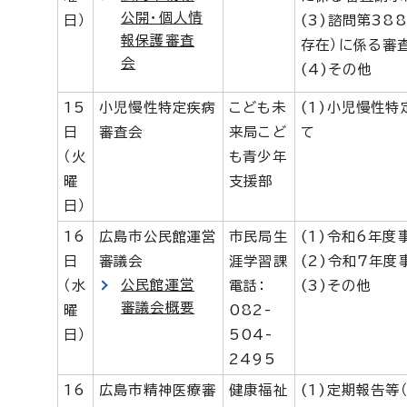
公開・個人情
日）
(3)諮問第38
報保護審査
存在）に係る審
会
(4)その他
15
小児慢性特定疾病
こども未
(1)小児慢性
日
審査会
来局こど
て
（火
も青少年
曜
支援部
日）
16
広島市公民館運営
市民局生
(1)令和6年
日
審議会
涯学習課
(2)令和7年
公民館運営
（水
電話：
(3)その他
審議会概要
曜
082-
日）
504-
2495
16
広島市精神医療審
健康福祉
(1)定期報告等