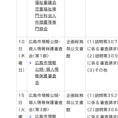
福祉審議会
児童福祉専
門分科会入
所措置等専
門部会
10
広島市情報公開・
企画総務
(1)諮問第38
日
個人情報保護審査
局公文書
に係る審査請求
（木
会（第1部）
館
(2)諮問第38
広島市情報
曜
に係る審査請求
公開・個人情
日）
(3)その他
報保護審査
会
15
広島市情報公開・
企画総務
(1)諮問第35
日
個人情報保護審査
局公文書
に係る審査請求
（火
会（第3部）
館
(2)諮問第38
広島市情報
曜
に係る審査請求