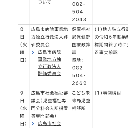
ついて
082-
504-
2043
8
広島市病院事業地
健康福祉
(1)地方独立
日
方独立行政法人評
局保健部
の令和6年度業
（火
価委員会
医療政策
標期間終了時に
広島市病院
曜
課
る事実確認
事業地方独
日）
電話：
立行政法人
082-
評価委員会
504-
2668
9
広島市社会福祉審
こども未
(1)事例検討
日
議会（児童福祉専
来局児童
（水
門分科会入所措置
相談所
曜
等専門部会）
広島市社会
日）