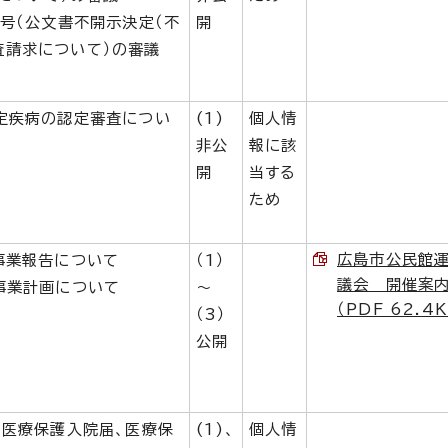
8号（公文書不開示決定（不
開
査請求について）の審議
特定疾病の認定審査につい
(1)
個人情
非公
報に該
開
当する
ため
広島市公民館
度事業報告について
（1）
議会 開催案
度事業計画について
～
（PDF 62.4
（3）
公開
（医療保護入院届、医療保
(1)、
個人情