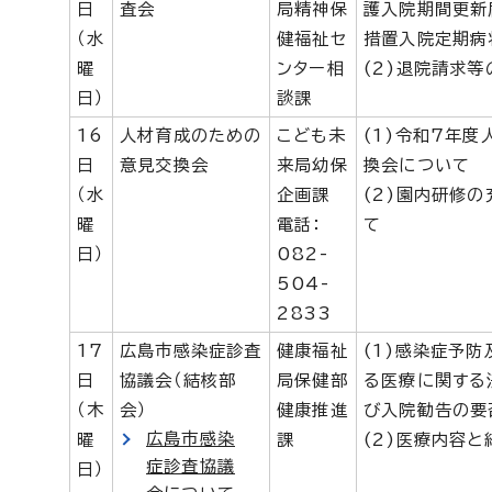
日
査会
局精神保
護入院期間更新
（水
健福祉セ
措置入院定期病
曜
ンター相
(2)退院請求等
日）
談課
16
人材育成のための
こども未
(1)令和7年
日
意見交換会
来局幼保
換会について
（水
企画課
(2)園内研修
曜
電話：
て
日）
082-
504-
2833
17
広島市感染症診査
健康福祉
(1)感染症予
日
協議会（結核部
局保健部
る医療に関する
（木
会）
健康推進
び入院勧告の要
広島市感染
曜
課
(2)医療内容
症診査協議
日）