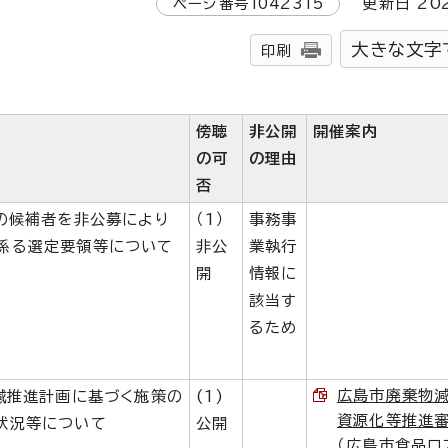
ページ番号
1042315
更新日
20
大きな文字
印刷
傍聴
非公開
開催案内
の可
の理由
否
者の候補者を非公募により
（1）
事務事
係る選定要領等について
非公
業執行
開
情報に
該当す
るため
広島市廃棄物減
削減推進計画に基づく施策の
(1)
資源化等推進
状況等について
公開
（広島市食品ロ