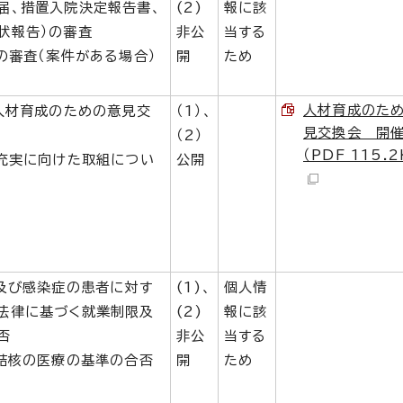
届、措置入院決定報告書、
(2)
報に該
状報告）の審査
非公
当する
の審査（案件がある場合）
開
ため
人材育成のた
度人材育成のための意見交
（1）、
見交換会 開
（2）
（PDF 115.2
の充実に向けた取組につい
公開
防及び感染症の患者に対す
(1)、
個人情
法律に基づく就業制限及
(2)
報に該
否
非公
当する
と結核の医療の基準の合否
開
ため