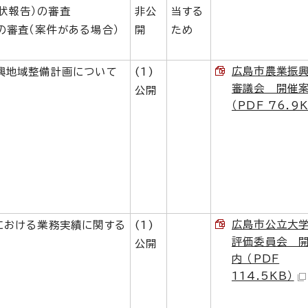
状報告）の審査
非公
当する
の審査（案件がある場合）
開
ため
広島市農業振
振興地域整備計画について
(1)
審議会 開催
公開
（PDF 76.9
広島市公立大
度における業務実績に関する
(1)
評価委員会 
公開
内 （PDF
114.5KB）