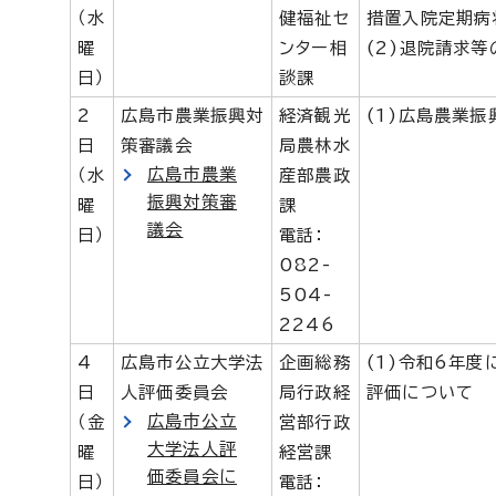
（水
健福祉セ
措置入院定期病
曜
ンター相
(2)退院請求等
日）
談課
2
広島市農業振興対
経済観光
(1)広島農業
日
策審議会
局農林水
広島市農業
（水
産部農政
振興対策審
曜
課
議会
日）
電話：
082-
504-
2246
4
広島市公立大学法
企画総務
(1)令和6年
日
人評価委員会
局行政経
評価について
広島市公立
（金
営部行政
大学法人評
曜
経営課
価委員会に
日）
電話：