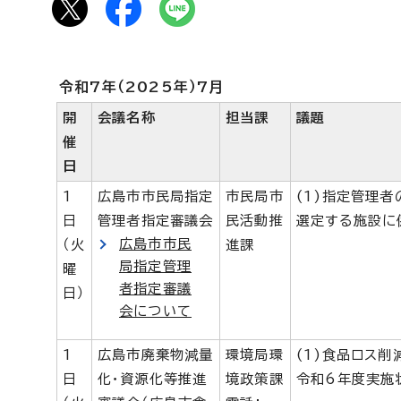
令和7年（2025年）7月
開
会議名称
担当課
議題
催
日
1
広島市市民局指定
市民局市
(1)指定管理
日
管理者指定審議会
民活動推
選定する施設に
広島市市民
（火
進課
局指定管理
曜
者指定審議
日）
会について
1
広島市廃棄物減量
環境局環
(1)食品ロス
日
化・資源化等推進
境政策課
令和6年度実施