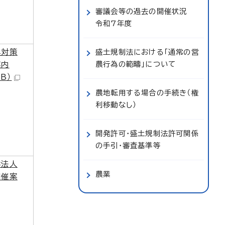
審議会等の過去の開催状況
令和7年度
興対策
盛土規制法における「通常の営
農行為の範疇」について
案内
KB）
農地転用する場合の手続き（権
利移動なし）
開発許可・盛土規制法許可関係
の手引・審査基準等
学法人
農業
開催案