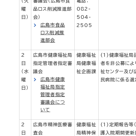
（火
審議会（広島市食
電話：
曜
品ロス削減推進部
082-
日）
会）
504-
広島市食品
2505
ロス削減推
進部会
2
広島市健康福祉局
健康福祉
(1)健康福祉
日
指定管理者指定審
局健康福
者を非公募によ
（水
議会
祉企画課
祉センター及び
広島市健康
曜
民病院に係る選
福祉局指定
日）
管理者指定
審議会につ
いて
2
広島市精神医療審
健康福祉
(1)定期報告等
日
査会
局精神保
護入院期間更新