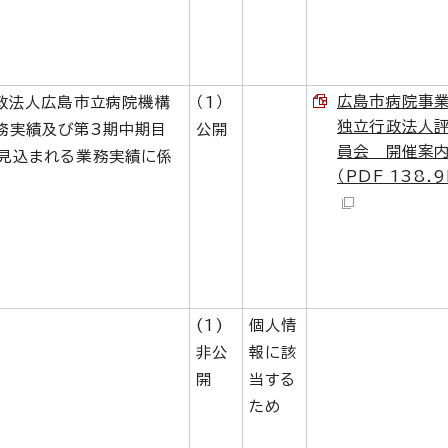
広島市病院事
行政法人広島市立病院機構
（1）
独立行政法人
務実績及び第3期中期目
公開
員会 開催案
見込まれる業務実績に係
（PDF 138.
(1)
個人情
非公
報に該
開
当する
ため