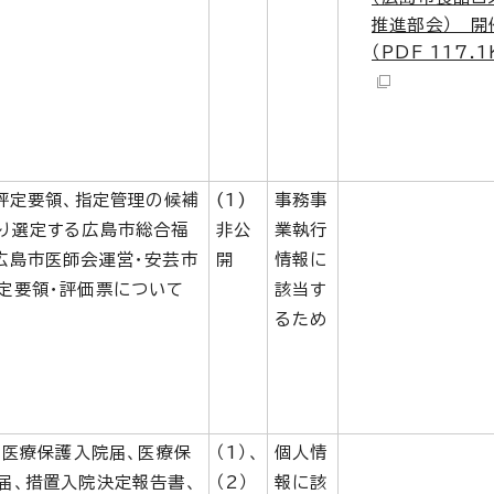
推進部会） 開
（PDF 117.1
局評定要領、指定管理の候補
(1)
事務事
り選定する広島市総合福
非公
業執行
広島市医師会運営・安芸市
開
情報に
定要領・評価票について
該当す
るため
（医療保護入院届、医療保
（1）、
個人情
届、措置入院決定報告書、
（2）
報に該