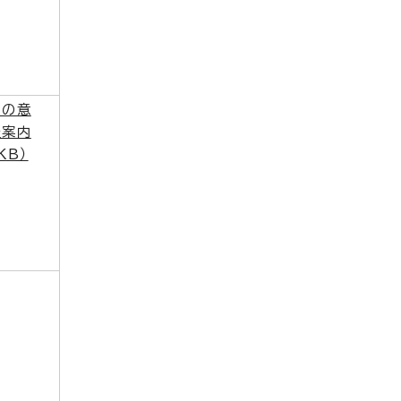
めの意
催案内
KB）