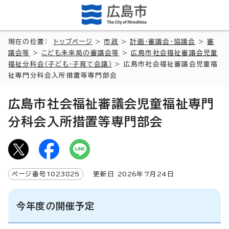
現在の位置：
トップページ
>
市政
>
計画・審議会・協議会
>
審
議会等
>
こども未来局の審議会等
>
広島市社会福祉審議会児童
福祉分科会（子ども・子育て会議）
> 広島市社会福祉審議会児童福
祉専門分科会入所措置等専門部会
広島市社会福祉審議会児童福祉専門
分科会入所措置等専門部会
ページ番号
1023825
更新日
2026
年7月
24
日
今年度の開催予定