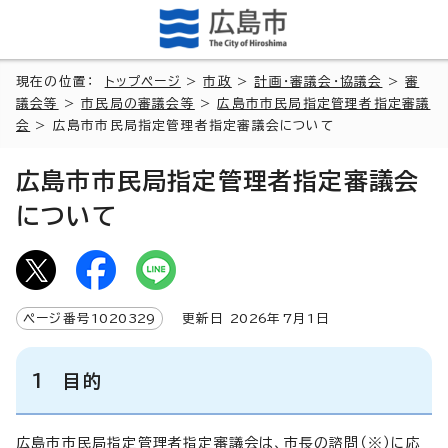
現在の位置：
トップページ
>
市政
>
計画・審議会・協議会
>
審
議会等
>
市民局の審議会等
>
広島市市民局指定管理者指定審議
会
> 広島市市民局指定管理者指定審議会について
広島市市民局指定管理者指定審議会
について
ページ番号
1020329
更新日
2026
年7月1日
1 目的
広島市市民局指定管理者指定審議会は、市長の諮問（※）に応