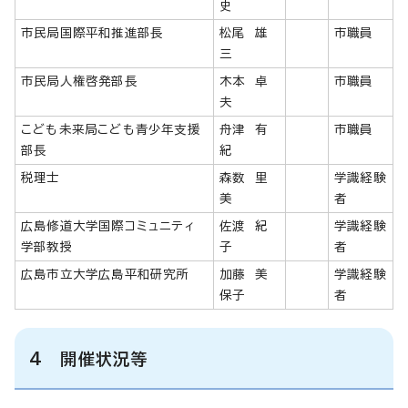
史
市民局国際平和推進部長
松尾 雄
市職員
三
市民局人権啓発部長
木本 卓
市職員
夫
こども未来局こども青少年支援
舟津 有
市職員
部長
紀
税理士
森数 里
学識経験
美
者
広島修道大学国際コミュニティ
佐渡 紀
学識経験
学部教授
子
者
広島市立大学広島平和研究所
加藤 美
学識経験
保子
者
4 開催状況等