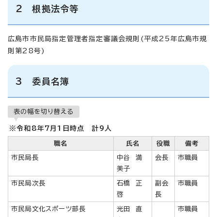
2 根拠法令等
広島市市民局指定管理者指定審議会規則(平成25年広島市規
則第28号)
3 委員名簿
表の幅を切り替える
※令和8年7月1日時点 計9人
職名
氏名
役職
備考
市民局長
中谷 満
会長
市職員
美子
市民局次長
石橋 正
副会
市職員
啓
長
市民局文化スポーツ部長
光田 直
市職員