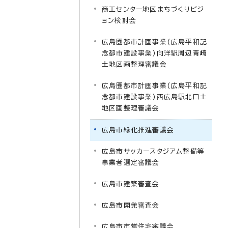
商工センター地区まちづくりビジ
ョン検討会
広島圏都市計画事業(広島平和記
念都市建設事業)向洋駅周辺青崎
土地区画整理審議会
広島圏都市計画事業(広島平和記
念都市建設事業)西広島駅北口土
地区画整理審議会
広島市緑化推進審議会
広島市サッカースタジアム整備等
事業者選定審議会
広島市建築審査会
広島市開発審査会
広島市市営住宅審議会