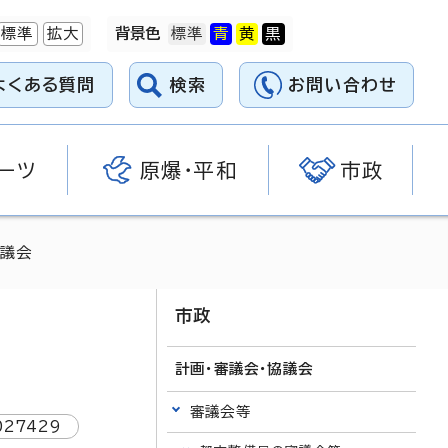
標準
拡大
背景色
よくある質問
検索
お問い合わせ
ーツ
原爆・平和
市政
審議会
市政
計画・審議会・協議会
審議会等
027429