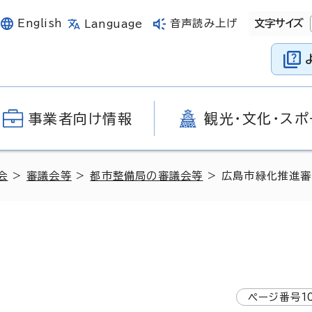
English
音声読み上げ
文字サイズ
Language
事業者向け情報
観光・文化・スポ
会
>
審議会等
>
都市整備局の審議会等
> 広島市緑化推進
ページ番号
1