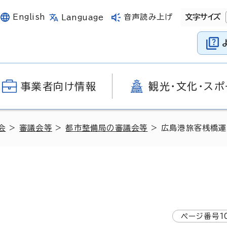
English
音声読み上げ
文字サイズ
Language
事業者向け情報
観光・文化・スポ
会
>
審議会等
>
都市整備局の審議会等
> 広島港旅客桟橋
ページ番号
1