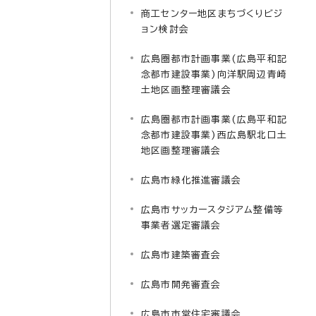
商工センター地区まちづくりビジ
ョン検討会
広島圏都市計画事業(広島平和記
念都市建設事業)向洋駅周辺青崎
土地区画整理審議会
広島圏都市計画事業(広島平和記
念都市建設事業)西広島駅北口土
地区画整理審議会
広島市緑化推進審議会
広島市サッカースタジアム整備等
事業者選定審議会
広島市建築審査会
広島市開発審査会
広島市市営住宅審議会