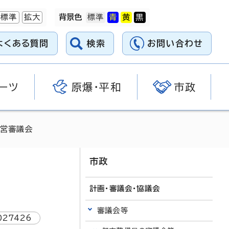
標準
拡大
背景色
よくある質問
検索
お問い合わせ
ーツ
原爆・平和
市政
運営審議会
市政
計画・審議会・協議会
審議会等
027426