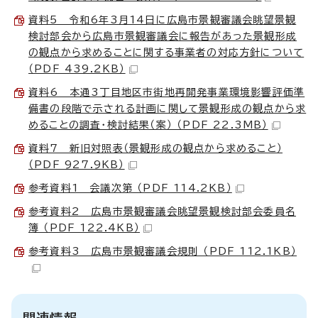
資料5 令和6年3月14日に広島市景観審議会眺望景観
検討部会から広島市景観審議会に報告があった景観形成
の観点から求めることに関する事業者の対応方針について
（PDF 439.2KB）
資料6 本通3丁目地区市街地再開発事業環境影響評価準
備書の段階で示される計画に関して景観形成の観点から求
めることの調査・検討結果（案） （PDF 22.3MB）
資料7 新旧対照表（景観形成の観点から求めること）
（PDF 927.9KB）
参考資料1 会議次第 （PDF 114.2KB）
参考資料2 広島市景観審議会眺望景観検討部会委員名
簿 （PDF 122.4KB）
参考資料3 広島市景観審議会規則 （PDF 112.1KB）
関連情報