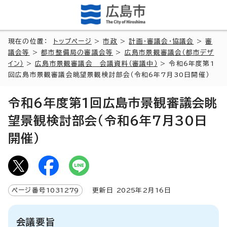
現在の位置：
トップページ
>
市政
>
計画・審議会・協議会
>
審
議会等
>
都市整備局の審議会等
>
広島市景観審議会（都市デザ
イン）
>
広島市景観審議会 会議資料（審議中）
> 令和6年度第1
回広島市景観審議会眺望景観検討部会（令和6年7月30日開催）
令和6年度第1回広島市景観審議会眺
望景観検討部会（令和6年7月30日
開催）
ページ番号
1031279
更新日
2025
年2月
16
日
会議要旨