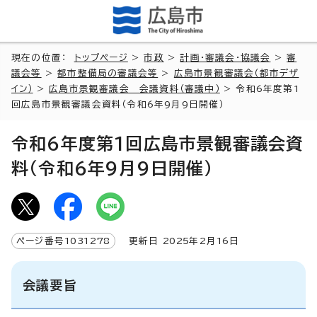
現在の位置：
トップページ
>
市政
>
計画・審議会・協議会
>
審
議会等
>
都市整備局の審議会等
>
広島市景観審議会（都市デザ
イン）
>
広島市景観審議会 会議資料（審議中）
> 令和6年度第1
回広島市景観審議会資料（令和6年9月9日開催）
令和6年度第1回広島市景観審議会資
料（令和6年9月9日開催）
ページ番号
1031278
更新日
2025
年2月
16
日
会議要旨