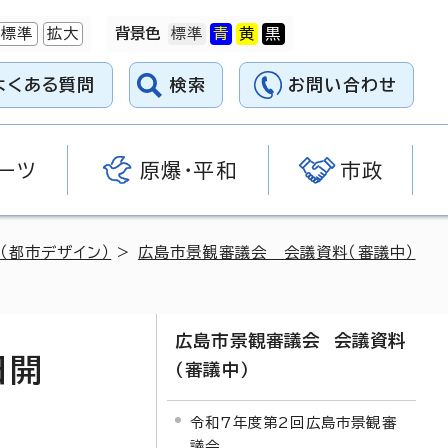
標準
拡大
背景色
よくある質問
検索
お問い合わせ
ーツ
原爆・平和
市政
（都市デザイン）
>
広島市景観審議会 会議資料（審議中）
広島市景観審議会 会議資料
日開
（審議中）
令和7年度第2回広島市景観審
議会