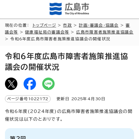
現在の位置：
トップページ
>
市政
>
計画・審議会・協議会
>
審
議会等
>
健康福祉局の審議会等
>
広島市障害者施策推進協議会
> 令和6年度広島市障害者施策推進協議会の開催状況
令和6年度広島市障害者施策推進協
議会の開催状況
ページ番号
1022172
更新日
2025
年4月
30
日
令和6年度(2024年度)の広島市障害者施策推進協議会の開
催状況は以下のとおりです。
第2回