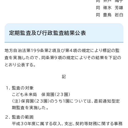
同 井戸 陽子
同 碓氷 芳雄
同 豊島 岩白
定期監査及び行政監査結果公表
地方自治法第199条第2項及び第4項の規定により標記の監
査を実施したので、同条第9項の規定によりその結果を下記の
とおり公表する。
記
監査の対象
こども未来局 保育園（23園）
（注）保育園（23園）のうち1園については、直前通知型定
期監査を実施した。
監査の範囲
平成30年度に属する収入、支出、契約等財務に関する事務