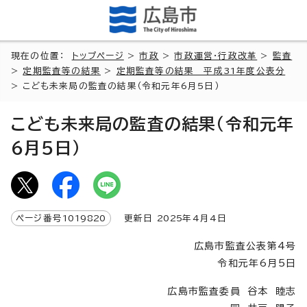
現在の位置：
トップページ
>
市政
>
市政運営・行政改革
>
監査
>
定期監査等の結果
>
定期監査等の結果 平成31年度公表分
> こども未来局の監査の結果（令和元年6月5日）
こども未来局の監査の結果（令和元年
6月5日）
ページ番号
1019820
更新日
2025
年4月4日
広島市監査公表第4号
令和元年6月5日
広島市監査委員 谷本 睦志