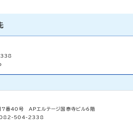
先
2338
p
目7番40号 APエルテージ国泰寺ビル6階
082-504-2338