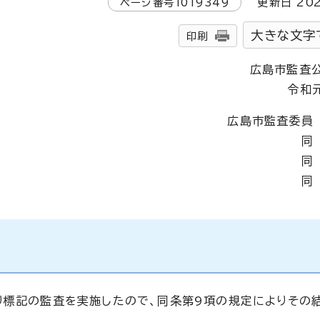
ページ番号
1019349
更新日
20
大きな文字
印刷
広島市監査
令和
広島市監査委員
同
同
同
り標記の監査を実施したので、同条第9項の規定によりその