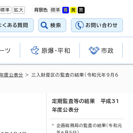
標準
拡大
背景色
よくある質問
検索
お問い合わせ
ーツ
原爆・平和
市政
1年度公表分
> 三入財産区の監査の結果（令和元年9月6
定期監査等の結果 平成31
年度公表分
企画総務局の監査の結果（令和元
年6月5日）