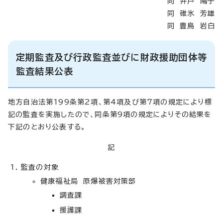
同 井戸 陽子
同 碓氷 芳雄
同 豊島 岩白
定期監査及び行政監査並びに財政援助団体等
監査結果公表
地方自治法第199条第2項、第4項及び第7項の規定により標
記の監査を実施したので、同条第9項の規定によりその結果を
下記のとおり公表する。
記
監査の対象
健康福祉局 原爆被害対策部
調査課
援護課