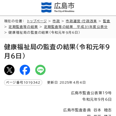
現在の位置：
トップページ
>
市政
>
市政運営・行政改革
>
監査
>
定期監査等の結果
>
定期監査等の結果 平成31年度公表分
> 健康福祉局の監査の結果（令和元年9月6日）
健康福祉局の監査の結果（令和元年9
月6日）
ページ番号
1019342
更新日
2025
年4月4日
広島市監査公表第19号
令和元年9月6日
広島市監査委員 谷本 睦志