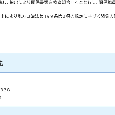
施し、抽出により関係書類を検査照合するとともに、関係職
抽出により地方自治法第199条第8項の規定に基づく関係人
先
2338
p