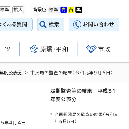
標準
拡大
背景色
よくある質問
検索
お問い合わせ
ーツ
原爆・平和
市政
1年度公表分
> 市民局の監査の結果（令和元年9月6日）
定期監査等の結果 平成31
年度公表分
企画総務局の監査の結果（令和元
年6月5日）
25
年4月4日