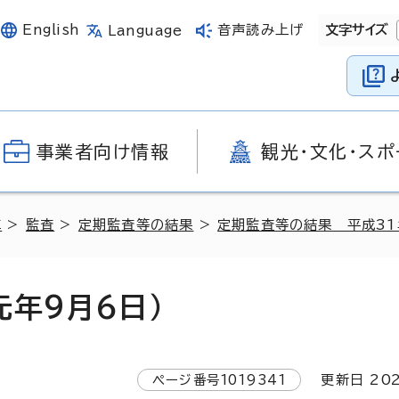
English
音声読み上げ
文字サイズ
Language
事業者向け情報
観光・文化・スポ
革
>
監査
>
定期監査等の結果
>
定期監査等の結果 平成3
年9月6日）
ページ番号
1019341
更新日
20