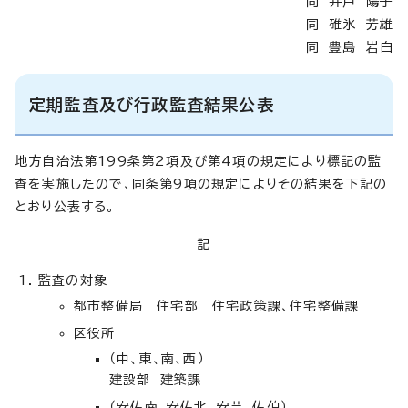
同 井戸 陽子
同 碓氷 芳雄
同 豊島 岩白
定期監査及び行政監査結果公表
地方自治法第199条第2項及び第4項の規定により標記の監
査を実施したので、同条第9項の規定によりその結果を下記の
とおり公表する。
記
監査の対象
都市整備局 住宅部 住宅政策課、住宅整備課
区役所
（中、東、南、西）
建設部 建築課
（安佐南、安佐北、安芸、佐伯）