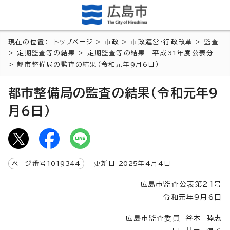
現在の位置：
トップページ
>
市政
>
市政運営・行政改革
>
監査
>
定期監査等の結果
>
定期監査等の結果 平成31年度公表分
> 都市整備局の監査の結果（令和元年9月6日）
都市整備局の監査の結果（令和元年9
月6日）
ページ番号
1019344
更新日
2025
年4月4日
広島市監査公表第21号
令和元年9月6日
広島市監査委員 谷本 睦志