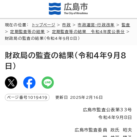
現在の位置：
トップページ
>
市政
>
市政運営・行政改革
>
監査
>
定期監査等の結果
>
定期監査等の結果 令和4年度公表分
>
財政局の監査の結果（令和4年9月8日）
財政局の監査の結果（令和4年9月8
日）
ページ番号
1019419
更新日
2025
年2月
16
日
広島市監査公表第33号
令和4年9月8日
広島市監査委員 政氏 昭夫