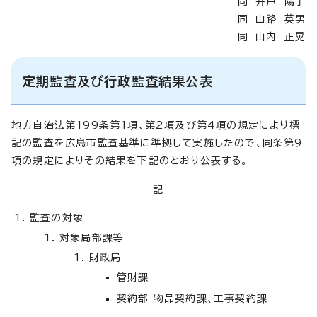
同 井戸 陽子
同 山路 英男
同 山内 正晃
定期監査及び行政監査結果公表
地方自治法第199条第1項、第2項及び第4項の規定により標
記の監査を広島市監査基準に準拠して実施したので、同条第9
項の規定によりその結果を下記のとおり公表する。
記
監査の対象
対象局部課等
財政局
管財課
契約部 物品契約課、工事契約課