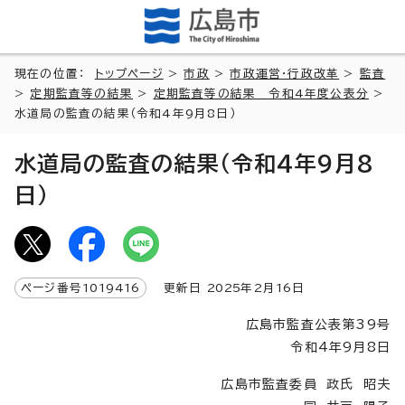
現在の位置：
トップページ
>
市政
>
市政運営・行政改革
>
監査
>
定期監査等の結果
>
定期監査等の結果 令和4年度公表分
>
水道局の監査の結果（令和4年9月8日）
水道局の監査の結果（令和4年9月8
日）
ページ番号
1019416
更新日
2025
年2月
16
日
広島市監査公表第39号
令和4年9月8日
広島市監査委員 政氏 昭夫