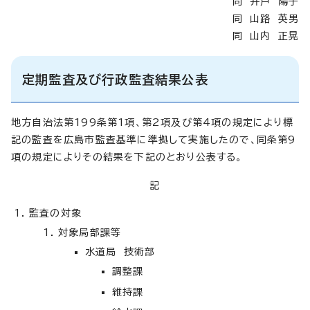
同 井戸 陽子
同 山路 英男
同 山内 正晃
定期監査及び行政監査結果公表
地方自治法第199条第1項、第2項及び第4項の規定により標
記の監査を広島市監査基準に準拠して実施したので、同条第9
項の規定によりその結果を下記のとおり公表する。
記
監査の対象
対象局部課等
水道局 技術部
調整課
維持課