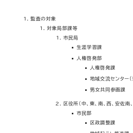
監査の対象
対象局部課等
市民局
生涯学習課
人権啓発部
人権啓発課
地域交流センター（
男女共同参画課
区役所（中、東、南、西、安佐南
市民部
区政調整課