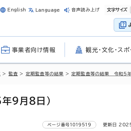
English
音声読み上げ
文字サイズ
Language
事業者向け情報
観光・文化・スポ
革
>
監査
>
定期監査等の結果
>
定期監査等の結果 令和5
年9月8日）
ページ番号
1019519
更新日
202