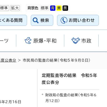
標準
拡大
背景色
よくある質問
検索
お問い合わせ
ーツ
原爆・平和
市政
年度公表分
> 市民局の監査の結果（令和5年9月8日）
定期監査等の結果 令和5年
度公表分
財政局の監査の結果（令和5年6
月12日）
5
年2月
16
日