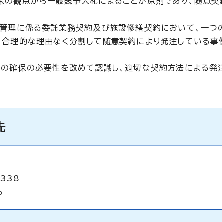
保の観点から一般競争入札によることが原則であり、随意契
設管理に係る委託業務契約及び施設修繕契約において、一つ
、合理的な理由なく分割して随意契約により発注している事
性の確保の必要性を改めて認識し、適切な契約方法による発
先
2338
p