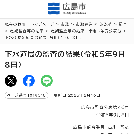
現在の位置：
トップページ
>
市政
>
市政運営・行政改革
>
監査
>
定期監査等の結果
>
定期監査等の結果 令和5年度公表分
>
下水道局の監査の結果（令和5年9月8日）
下水道局の監査の結果（令和5年9月
8日）
ページ番号
1019518
更新日
2025
年2月
16
日
広島市監査公表第26号
令和5年9月8日
広島市監査委員 古川 智之