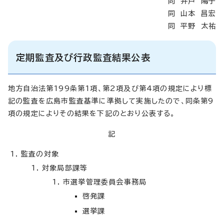
同 井戸 陽子
同 山本 昌宏
同 平野 太祐
定期監査及び行政監査結果公表
地方自治法第199条第1項、第2項及び第4項の規定により標
記の監査を広島市監査基準に準拠して実施したので、同条第9
項の規定によりその結果を下記のとおり公表する。
記
監査の対象
対象局部課等
市選挙管理委員会事務局
啓発課
選挙課