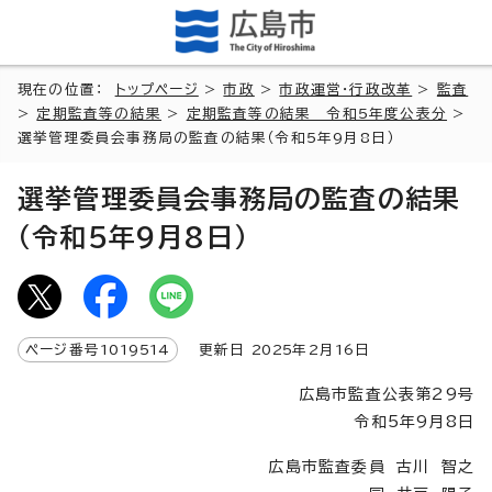
現在の位置：
トップページ
>
市政
>
市政運営・行政改革
>
監査
>
定期監査等の結果
>
定期監査等の結果 令和5年度公表分
>
選挙管理委員会事務局の監査の結果（令和5年9月8日）
選挙管理委員会事務局の監査の結果
（令和5年9月8日）
ページ番号
1019514
更新日
2025
年2月
16
日
広島市監査公表第29号
令和5年9月8日
広島市監査委員 古川 智之