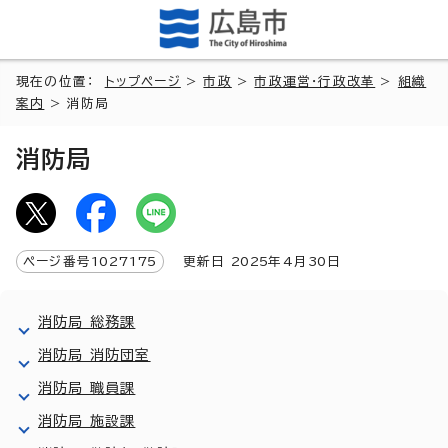
現在の位置：
トップページ
>
市政
>
市政運営・行政改革
>
組織
案内
> 消防局
消防局
ページ番号
1027175
更新日
2025
年4月
30
日
消防局 総務課
消防局 消防団室
消防局 職員課
消防局 施設課