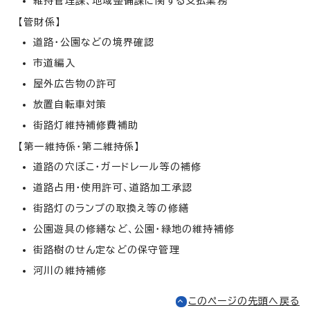
維持管理課、地域整備課に関する支払業務
【管財係】
道路・公園などの境界確認
市道編入
屋外広告物の許可
放置自転車対策
街路灯維持補修費補助
【第一維持係・第二維持係】
道路の穴ぼこ・ガードレール等の補修
道路占用・使用許可、道路加工承認
街路灯のランプの取換え等の修繕
公園遊具の修繕など、公園・緑地の維持補修
街路樹のせん定などの保守管理
河川の維持補修
このページの先頭へ戻る