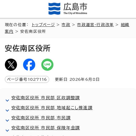
現在の位置：
トップページ
>
市政
>
市政運営・行政改革
>
組織
案内
> 安佐南区役所
安佐南区役所
ページ番号
1027116
更新日
2026
年6月8日
安佐南区役所 市民部 区政調整課
安佐南区役所 市民部 地域起こし推進課
安佐南区役所 市民部 市民課
安佐南区役所 市民部 保険年金課