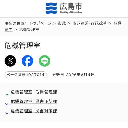
現在の位置：
トップページ
>
市政
>
市政運営・行政改革
>
組織
案内
> 危機管理室
危機管理室
ページ番号
1027014
更新日
2026
年6月4日
危機管理室 危機管理課
危機管理室 災害予防課
危機管理室 災害対策課