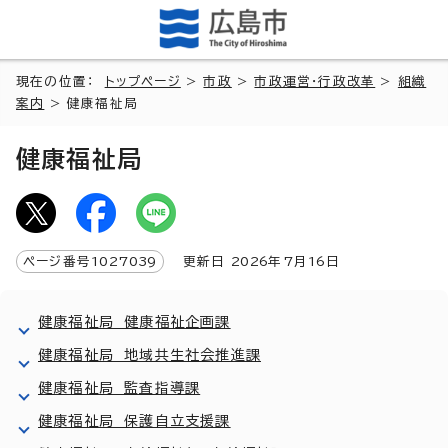
現在の位置：
トップページ
>
市政
>
市政運営・行政改革
>
組織
案内
> 健康福祉局
健康福祉局
ページ番号
1027039
更新日
2026
年7月
16
日
健康福祉局 健康福祉企画課
健康福祉局 地域共生社会推進課
健康福祉局 監査指導課
健康福祉局 保護自立支援課