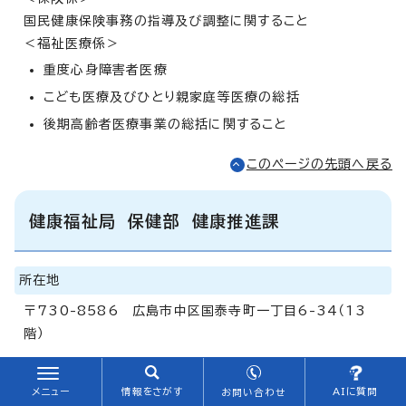
国民健康保険事務の指導及び調整に関すること
＜福祉医療係＞
重度心身障害者医療
こども医療及びひとり親家庭等医療の総括
後期高齢者医療事業の総括に関すること
このページの先頭へ戻る
健康福祉局 保健部 健康推進課
所在地
〒730-8586 広島市中区国泰寺町一丁目6-34（13
階）
電話番号
メニュー
情報をさがす
AIに質問
お問い合わせ
082-504-2290（保健指導係）